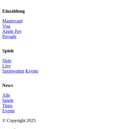
Einzahlung
Mastercard
Visa
Apple Pay
Paysafe
Spiele
Slots
Live
Sportwetten
Krypto
News
Alle
Spiele
Tipps
Events
© Copyright 2025