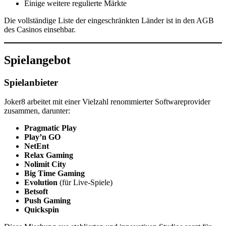
Einige weitere regulierte Märkte
Die vollständige Liste der eingeschränkten Länder ist in den AGB
des Casinos einsehbar.
Spielangebot
Spielanbieter
Joker8 arbeitet mit einer Vielzahl renommierter Softwareprovider
zusammen, darunter:
Pragmatic Play
Play’n GO
NetEnt
Relax Gaming
Nolimit City
Big Time Gaming
Evolution
(für Live-Spiele)
Betsoft
Push Gaming
Quickspin