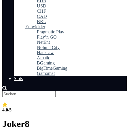
EUR
USD
CHF
CAD
BRL
Entwickler
Pragmatic Play
Play’n GO
NetEnt
Nolimit City
Hacksaw
Amatic
BGaming
BigTimeGaming
Gamomat
Slots
4.0
/5
Joker8