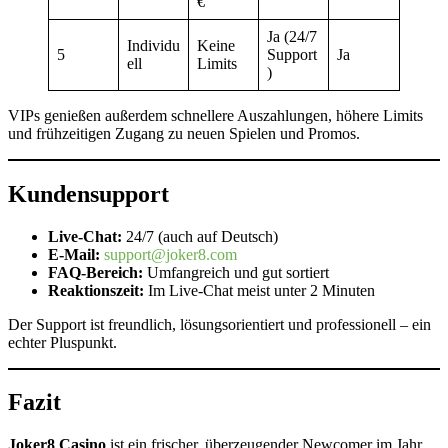
€
Ja (24/7
Individu
Keine
5
Support
Ja
ell
Limits
)
VIPs genießen außerdem schnellere Auszahlungen, höhere Limits
und frühzeitigen Zugang zu neuen Spielen und Promos.
Kundensupport
Live-Chat:
24/7 (auch auf Deutsch)
E-Mail:
support@joker8.com
FAQ-Bereich:
Umfangreich und gut sortiert
Reaktionszeit:
Im Live-Chat meist unter 2 Minuten
Der Support ist freundlich, lösungsorientiert und professionell – ein
echter Pluspunkt.
Fazit
Joker8 Casino
ist ein frischer, überzeugender Newcomer im Jahr