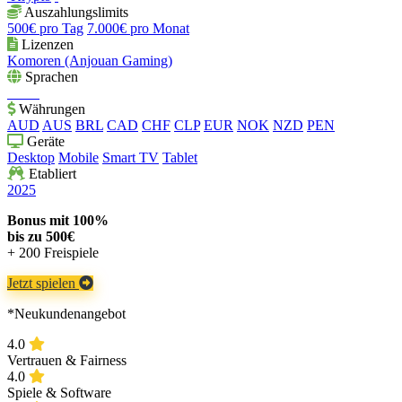
Auszahlungslimits
500€ pro Tag
7.000€ pro Monat
Lizenzen
Komoren (Anjouan Gaming)
Sprachen
Währungen
AUD
AUS
BRL
CAD
CHF
CLP
EUR
NOK
NZD
PEN
Geräte
Desktop
Mobile
Smart TV
Tablet
Etabliert
2025
Bonus mit 100%
bis zu 500€
+ 200 Freispiele
Jetzt spielen
*Neukundenangebot
4.0
Vertrauen & Fairness
4.0
Spiele & Software