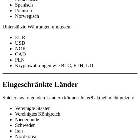
Spanisch
Polnisch
Norwegisch
Unterstützte Währungen umfassen:
EUR
USD
NOK
CAD
PLN
Kryptowährungen wie BTC, ETH, LTC
Eingeschränkte Länder
Spieler aus folgenden Ländern können Joker8 aktuell nicht nutzen:
Vereinigte Staaten
Vereinigtes Königreich
Niederlande
Schweden
Iran
Nordkorea