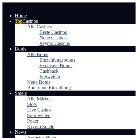
Home
Casinos
Alle Casinos
Beste Casinos
Neue Casinos
Krypto Casinos
Bonis
Alle Bonis
Einzahlungsbonus
Exclusive Bonus
Cashback
Freiwetten
Neue Bonis
Boni ohne Einzahlung
Spiele
Alle Märkte
Slots
Live Casino
Sportwetten
Poker
Krypto Spiele
News
Anbieter-News