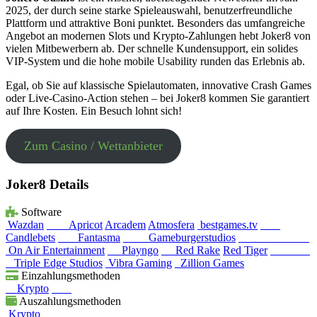
2025, der durch seine starke Spieleauswahl, benutzerfreundliche
Plattform und attraktive Boni punktet. Besonders das umfangreiche
Angebot an modernen Slots und Krypto-Zahlungen hebt Joker8 von
vielen Mitbewerbern ab. Der schnelle Kundensupport, ein solides
VIP-System und die hohe mobile Usability runden das Erlebnis ab.
Egal, ob Sie auf klassische Spielautomaten, innovative Crash Games
oder Live-Casino-Action stehen – bei Joker8 kommen Sie garantiert
auf Ihre Kosten. Ein Besuch lohnt sich!
Zum Casino / Wettanbieter
Joker8 Details
Software
Wazdan
Apricot
Arcadem
Atmosfera
bestgames.tv
Candlebets
Fantasma
Gameburgerstudios
On Air Entertainment
Playngo
Red Rake
Red Tiger
Triple Edge Studios
Vibra Gaming
Zillion Games
Einzahlungsmethoden
Krypto
Auszahlungsmethoden
Krypto