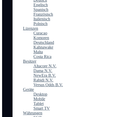
Deutsch
Englisch
Spanisch
Französisch
Italienisch
Polnisch
Lizenzen
Curacao
Komoren
Deutschland
Kahnawake
Malta
Costa Rica
Besitzer
Altacore N.V.
Dama N.V.
NewEra B.V.
Rabidi N.V.
Versus Odds B.V.
Geräte
Desktop
Mobile
Tablet
Smart TV
Währungen