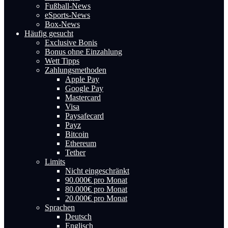
Fußball-News
eSports-News
Box-News
Häufig gesucht
Exclusive Bonis
Bonus ohne Einzahlung
Wett Tipps
Zahlungsmethoden
Apple Pay
Google Pay
Mastercard
Visa
Paysafecard
Payz
Bitcoin
Ethereum
Tether
Limits
Nicht eingeschränkt
90.000€ pro Monat
80.000€ pro Monat
20.000€ pro Monat
Sprachen
Deutsch
Englisch