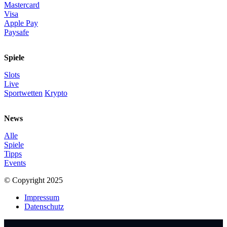
Mastercard
Visa
Apple Pay
Paysafe
Spiele
Slots
Live
Sportwetten
Krypto
News
Alle
Spiele
Tipps
Events
© Copyright 2025
Impressum
Datenschutz