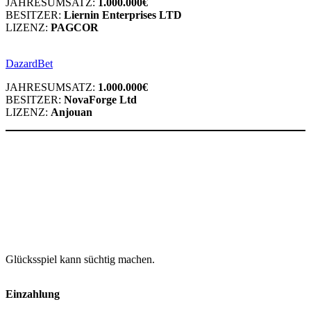
JAHRESUMSATZ:
1.000.000€
BESITZER:
Liernin Enterprises LTD
LIZENZ:
PAGCOR
DazardBet
JAHRESUMSATZ:
1.000.000€
BESITZER:
NovaForge Ltd
LIZENZ:
Anjouan
Glücksspiel kann süchtig machen.
Einzahlung