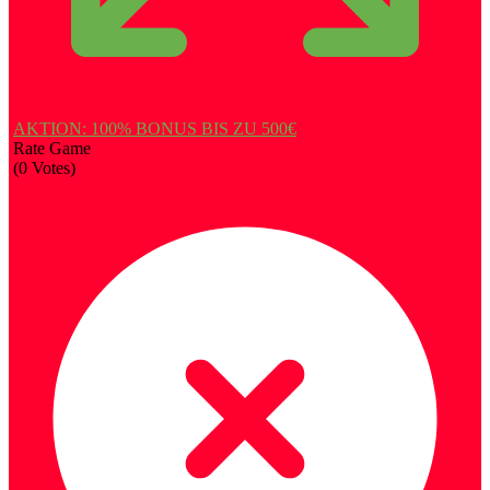
AKTION: 100% BONUS BIS ZU 500€
Rate Game
(
0
Votes)