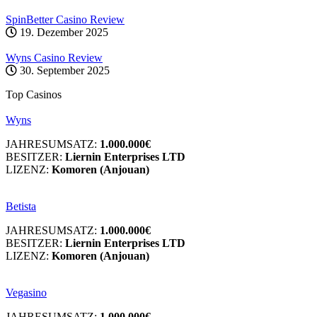
SpinBetter Casino Review
19. Dezember 2025
Wyns Casino Review
30. September 2025
Top Casinos
Wyns
JAHRESUMSATZ:
1.000.000€
BESITZER:
Liernin Enterprises LTD
LIZENZ:
Komoren (Anjouan)
Betista
JAHRESUMSATZ:
1.000.000€
BESITZER:
Liernin Enterprises LTD
LIZENZ:
Komoren (Anjouan)
Vegasino
JAHRESUMSATZ:
1.000.000€