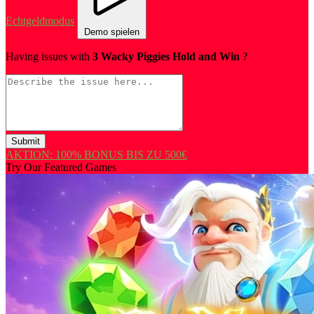
Echtgeldmodus
Demo spielen
Having issues with
3 Wacky Piggies Hold and Win
?
Submit
AKTION: 100% BONUS BIS ZU 500€
Try Our Featured Games