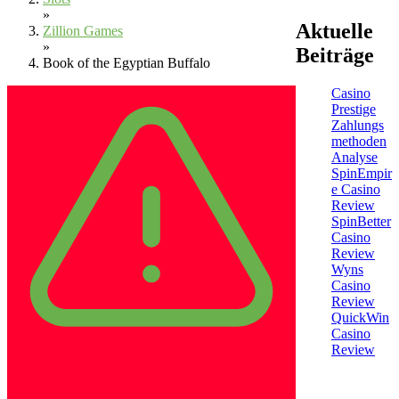
»
Aktuelle
Zillion Games
»
Beiträge
Book of the Egyptian Buffalo
Casino
Prestige
Zahlungs
methoden
Analyse
SpinEmpir
e Casino
Review
SpinBetter
Casino
Review
Wyns
Casino
Review
QuickWin
Casino
Review