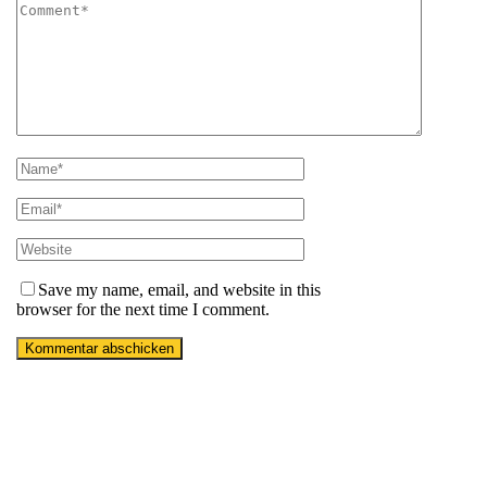
Save my name, email, and website in this
browser for the next time I comment.