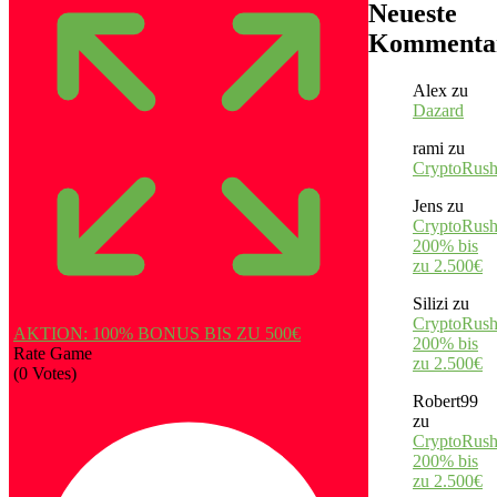
Neueste
Kommenta
Alex
zu
Dazard
rami
zu
CryptoRus
Jens
zu
CryptoRush
200% bis
zu 2.500€
Silizi
zu
CryptoRush
AKTION: 100% BONUS BIS ZU 500€
200% bis
Rate Game
zu 2.500€
(
0
Votes)
Robert99
zu
CryptoRush
200% bis
zu 2.500€