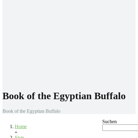
USD
CHF
CAD
BRL
Entwickler
Pragmatic Play
Play’n GO
NetEnt
Nolimit City
Hacksaw
Amatic
BGaming
BigTimeGaming
Gamomat
Slots
Book of the Egyptian Buffalo
Book of the Egyptian Buffalo
Suchen
Home
»
Slots