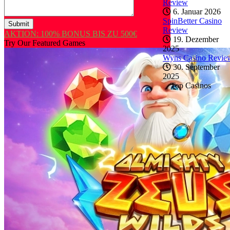
Review
6. Januar 2026
SpinBetter Casino
Submit
Review
AKTION: 100% BONUS BIS ZU 500€
19. Dezember
Try Our Featured Games
2025
Wyns Casino Revie
30. September
2025
Top Casinos