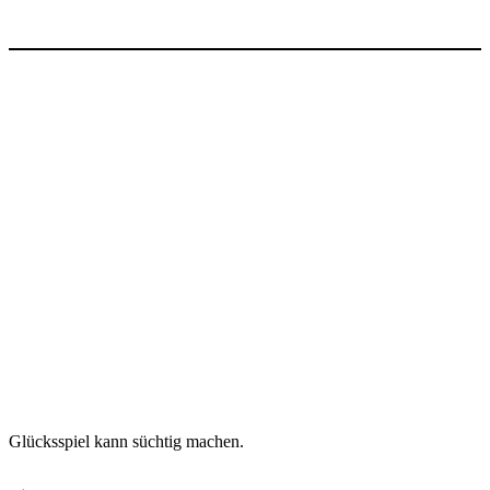
Glücksspiel kann süchtig machen.