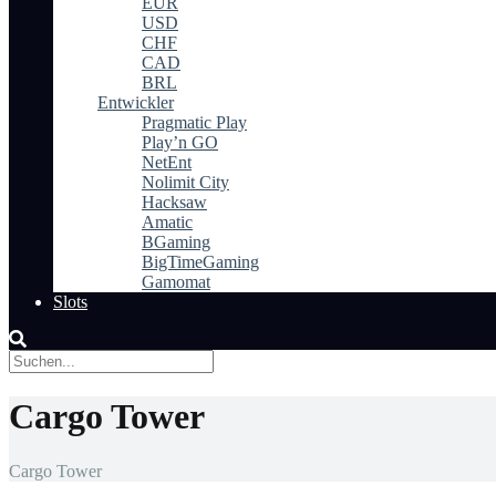
EUR
USD
CHF
CAD
BRL
Entwickler
Pragmatic Play
Play’n GO
NetEnt
Nolimit City
Hacksaw
Amatic
BGaming
BigTimeGaming
Gamomat
Slots
Cargo Tower
Cargo Tower