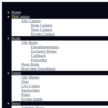
Home
Casinos
Alle Casinos
Beste Casinos
Neue Casinos
Krypto Casinos
Bonis
Alle Bonis
Einzahlungsbonus
Exclusive Bonus
Cashback
Freiwetten
Neue Bonis
Boni ohne Einzahlung
Spiele
Alle Märkte
Slots
Live Casino
Sportwetten
Poker
Krypto Spiele
News
Anbieter-News