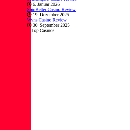
6. Januar 2026
SpinBetter Casino Review
19. Dezember 2025
Wyns Casino Review
30. September 2025
Top Casinos