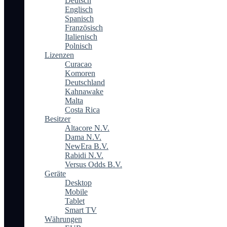
Deutsch
Englisch
Spanisch
Französisch
Italienisch
Polnisch
Lizenzen
Curacao
Komoren
Deutschland
Kahnawake
Malta
Costa Rica
Besitzer
Altacore N.V.
Dama N.V.
NewEra B.V.
Rabidi N.V.
Versus Odds B.V.
Geräte
Desktop
Mobile
Tablet
Smart TV
Währungen