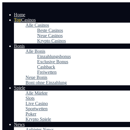
Home
Casinos
Alle Casinos
Beste Casinos
Neue Casinos
Krypto Casinos
Bonis
Alle Bonis
Einzahlungsbonus
Exclusive Bonus
Cashback
Freiwetten
Neue Bonis
Boni ohne Einzahlung
Spiele
Alle Märkte
Slots
Live Casino
Sportwetten
Poker
Krypto Spiele
News
Anbieter-News