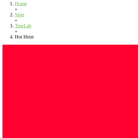
Home
»
Slots
»
TrueLab
»
Hot Heist