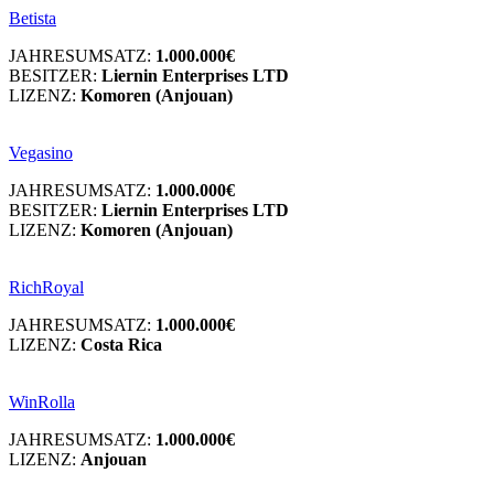
Betista
JAHRESUMSATZ:
1.000.000€
BESITZER:
Liernin Enterprises LTD
LIZENZ:
Komoren (Anjouan)
Vegasino
JAHRESUMSATZ:
1.000.000€
BESITZER:
Liernin Enterprises LTD
LIZENZ:
Komoren (Anjouan)
RichRoyal
JAHRESUMSATZ:
1.000.000€
LIZENZ:
Costa Rica
WinRolla
JAHRESUMSATZ:
1.000.000€
LIZENZ:
Anjouan