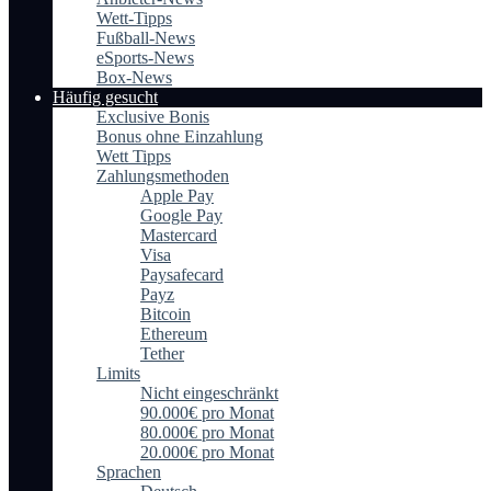
Wett-Tipps
Fußball-News
eSports-News
Box-News
Häufig gesucht
Exclusive Bonis
Bonus ohne Einzahlung
Wett Tipps
Zahlungsmethoden
Apple Pay
Google Pay
Mastercard
Visa
Paysafecard
Payz
Bitcoin
Ethereum
Tether
Limits
Nicht eingeschränkt
90.000€ pro Monat
80.000€ pro Monat
20.000€ pro Monat
Sprachen