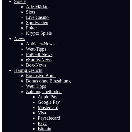
Spiele
Alle Märkte
Slots
Live Casino
Sportwetten
Poker
Krypto Spiele
News
Anbieter-News
Wett-Tipps
Fußball-News
eSports-News
Box-News
Häufig gesucht
Exclusive Bonis
Bonus ohne Einzahlung
Wett Tipps
Zahlungsmethoden
Apple Pay
Google Pay
Mastercard
Visa
Paysafecard
Payz
Bitcoin