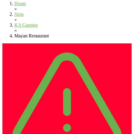
Home
»
Slots
»
KA Gaming
»
Mayan Restaurant