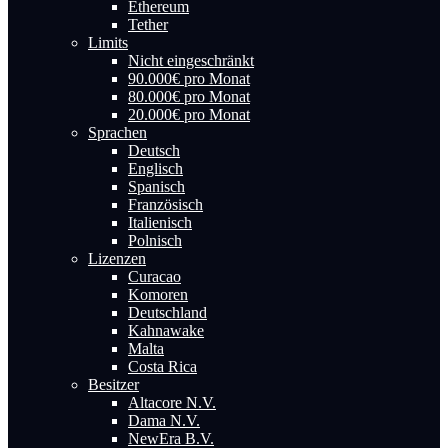
Ethereum
Tether
Limits
Nicht eingeschränkt
90.000€ pro Monat
80.000€ pro Monat
20.000€ pro Monat
Sprachen
Deutsch
Englisch
Spanisch
Französisch
Italienisch
Polnisch
Lizenzen
Curacao
Komoren
Deutschland
Kahnawake
Malta
Costa Rica
Besitzer
Altacore N.V.
Dama N.V.
NewEra B.V.