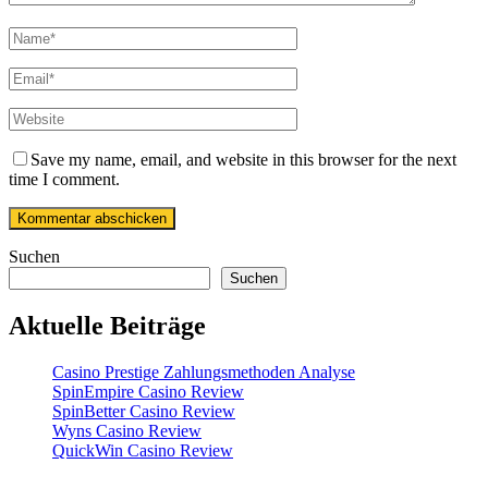
Save my name, email, and website in this browser for the next
time I comment.
Suchen
Suchen
Aktuelle Beiträge
Casino Prestige Zahlungsmethoden Analyse
SpinEmpire Casino Review
SpinBetter Casino Review
Wyns Casino Review
QuickWin Casino Review