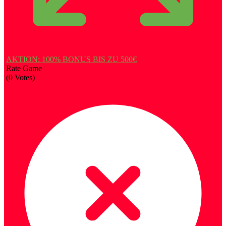
AKTION: 100% BONUS BIS ZU 500€
Rate Game
(
0
Votes)