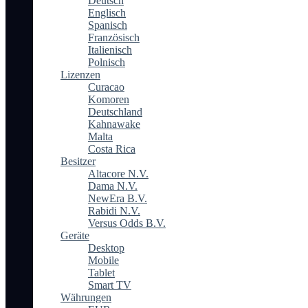
Deutsch
Englisch
Spanisch
Französisch
Italienisch
Polnisch
Lizenzen
Curacao
Komoren
Deutschland
Kahnawake
Malta
Costa Rica
Besitzer
Altacore N.V.
Dama N.V.
NewEra B.V.
Rabidi N.V.
Versus Odds B.V.
Geräte
Desktop
Mobile
Tablet
Smart TV
Währungen