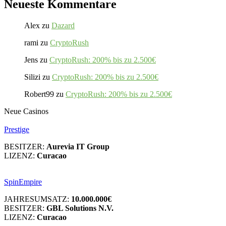
Neueste Kommentare
Alex
zu
Dazard
rami
zu
CryptoRush
Jens
zu
CryptoRush: 200% bis zu 2.500€
Silizi
zu
CryptoRush: 200% bis zu 2.500€
Robert99
zu
CryptoRush: 200% bis zu 2.500€
Neue Casinos
Prestige
BESITZER:
Aurevia IT Group
LIZENZ:
Curacao
SpinEmpire
JAHRESUMSATZ:
10.000.000€
BESITZER:
GBL Solutions N.V.
LIZENZ:
Curacao