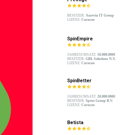
BESITZER:
Aurevia IT Group
LIZENZ:
Curacao
SpinEmpire
JAHRESUMSATZ:
10.000.000€
BESITZER:
GBL Solutions N.V.
LIZENZ:
Curacao
SpinBetter
JAHRESUMSATZ:
20.000.000€
BESITZER:
Sprut Group B.V.
LIZENZ:
Curacao
Betista