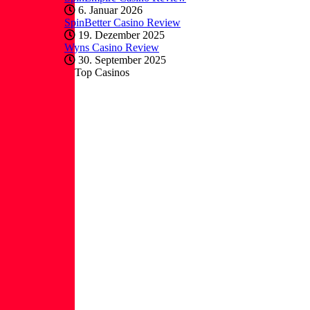
6. Januar 2026
SpinBetter Casino Review
19. Dezember 2025
Wyns Casino Review
30. September 2025
Top Casinos