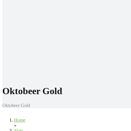
Entw
Slots
Oktobeer Gold
Oktobeer Gold
Home
»
Slots