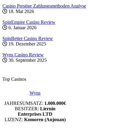
Casino Prestige Zahlungsmethoden Analyse
18. Mai 2026
SpinEmpire Casino Review
6. Januar 2026
SpinBetter Casino Review
19. Dezember 2025
Wyns Casino Review
30. September 2025
Top Casinos
Wyns
JAHRESUMSATZ:
1.000.000€
BESITZER:
Liernin
Enterprises LTD
LIZENZ:
Komoren (Anjouan)