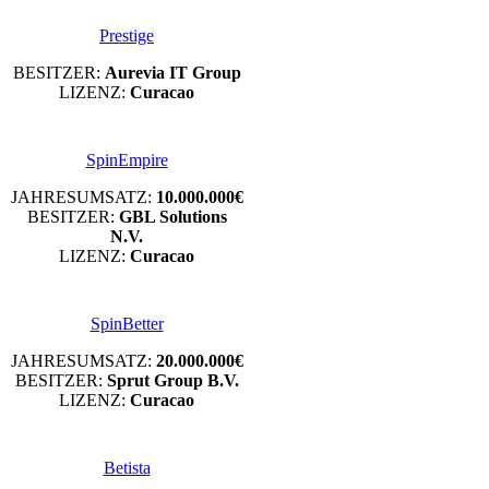
Prestige
BESITZER:
Aurevia IT Group
LIZENZ:
Curacao
SpinEmpire
JAHRESUMSATZ:
10.000.000€
BESITZER:
GBL Solutions
N.V.
LIZENZ:
Curacao
SpinBetter
JAHRESUMSATZ:
20.000.000€
BESITZER:
Sprut Group B.V.
LIZENZ:
Curacao
Betista