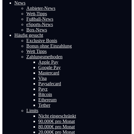
News
Anbieter-News
Wett-Tipps
Fußball-News
eSports-News
Box-News
Häufig gesucht
Exclusive Bonis
Bonus ohne Einzahlung
Wett Tipps
Zahlungsmethoden
Apple Pay
Google Pay
Mastercard
Visa
Paysafecard
Payz
Bitcoin
Ethereum
Tether
Limits
Nicht eingeschränkt
90.000€ pro Monat
80.000€ pro Monat
20.000€ pro Monat