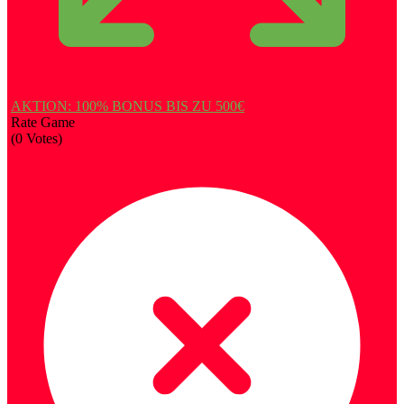
AKTION: 100% BONUS BIS ZU 500€
Rate Game
(
0
Votes)