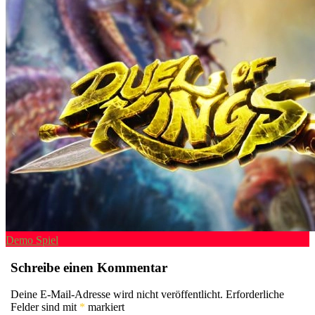
Demo Spiel
Schreibe einen Kommentar
Deine E-Mail-Adresse wird nicht veröffentlicht.
Erforderliche
Felder sind mit
*
markiert