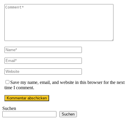
Save my name, email, and website in this browser for the next
time I comment.
Suchen
Suchen