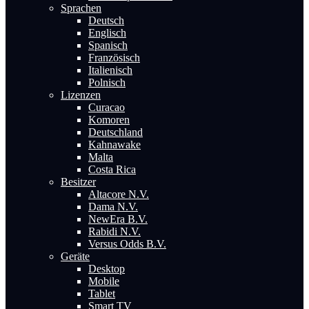
Sprachen
Deutsch
Englisch
Spanisch
Französisch
Italienisch
Polnisch
Lizenzen
Curacao
Komoren
Deutschland
Kahnawake
Malta
Costa Rica
Besitzer
Altacore N.V.
Dama N.V.
NewEra B.V.
Rabidi N.V.
Versus Odds B.V.
Geräte
Desktop
Mobile
Tablet
Smart TV