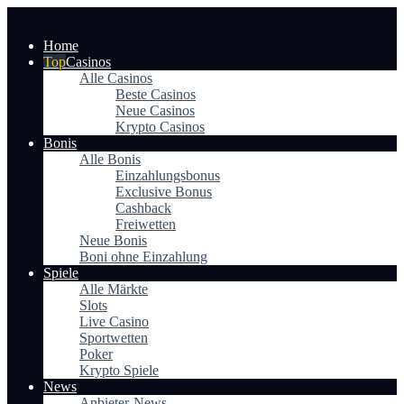
Home
Casinos
Alle Casinos
Beste Casinos
Neue Casinos
Krypto Casinos
Bonis
Alle Bonis
Einzahlungsbonus
Exclusive Bonus
Cashback
Freiwetten
Neue Bonis
Boni ohne Einzahlung
Spiele
Alle Märkte
Slots
Live Casino
Sportwetten
Poker
Krypto Spiele
News
Anbieter-News