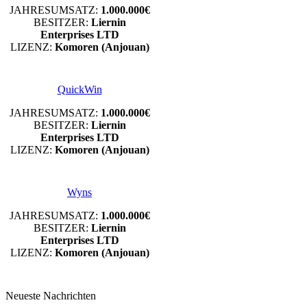
JAHRESUMSATZ:
1.000.000€
BESITZER:
Liernin
Enterprises LTD
LIZENZ:
Komoren (Anjouan)
QuickWin
JAHRESUMSATZ:
1.000.000€
BESITZER:
Liernin
Enterprises LTD
LIZENZ:
Komoren (Anjouan)
Wyns
JAHRESUMSATZ:
1.000.000€
BESITZER:
Liernin
Enterprises LTD
LIZENZ:
Komoren (Anjouan)
Neueste Nachrichten