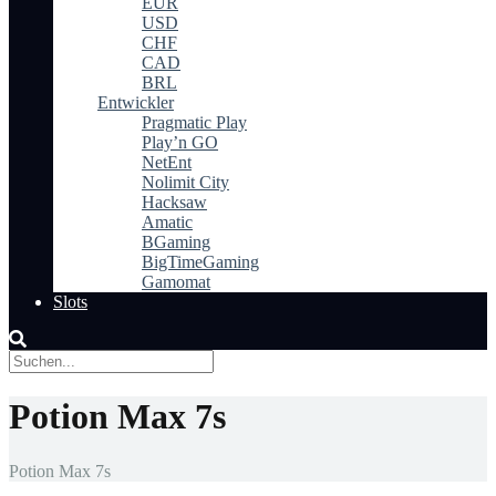
EUR
USD
CHF
CAD
BRL
Entwickler
Pragmatic Play
Play’n GO
NetEnt
Nolimit City
Hacksaw
Amatic
BGaming
BigTimeGaming
Gamomat
Slots
Potion Max 7s
Potion Max 7s