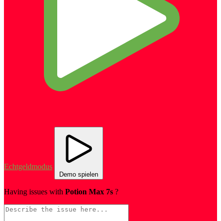
Echtgeldmodus
Demo spielen
Having issues with
Potion Max 7s
?