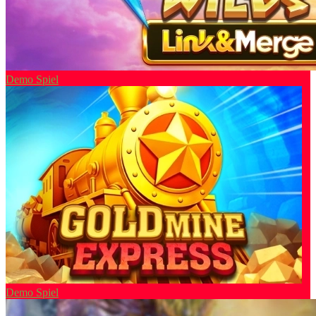
Demo Spiel
Demo Spiel