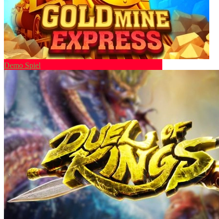
Demo Spiel