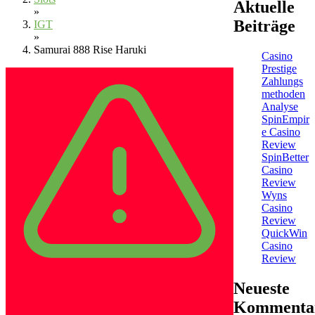
Aktuelle
»
Beiträge
IGT
»
Samurai 888 Rise Haruki
Casino
Prestige
Zahlungs
methoden
Analyse
SpinEmpir
e Casino
Review
SpinBetter
Casino
Review
Wyns
Casino
Review
QuickWin
Casino
Review
Neueste
Kommenta