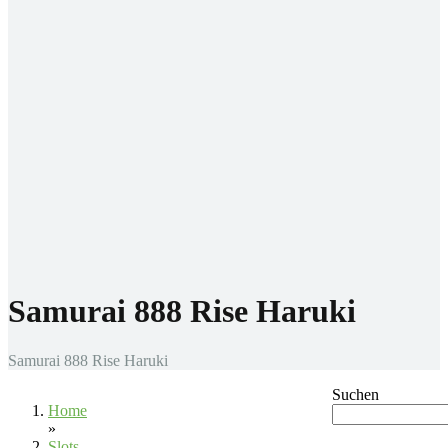
USD
CHF
CAD
BRL
Entwickler
Pragmatic Play
Play’n GO
NetEnt
Nolimit City
Hacksaw
Amatic
BGaming
BigTimeGaming
Gamomat
Slots
Samurai 888 Rise Haruki
Samurai 888 Rise Haruki
Suchen
Home
»
Slots