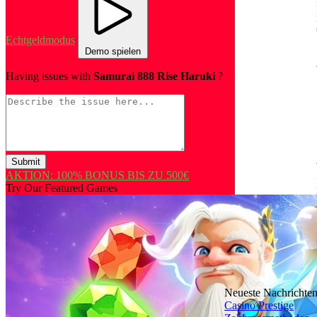
Echtgeldmodus
Demo spielen
Having issues with
Samurai 888 Rise Haruki
?
Submit
AKTION: 100% BONUS BIS ZU 500€
Try Our Featured Games
Neueste Nachrichte
Casino Prestige