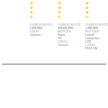
JAHRESUMSATZ:
JAHRESUMSATZ:
JAHRESUMSATZ
1.000.000€
100.000.000€
1.000.000€
LIZENZ:
BESITZER:
BESITZER:
Anjouan
Dama
Liernin
NV.
Enterprises
LIZENZ:
LTD
Curacao
LIZENZ:
PAGCOR