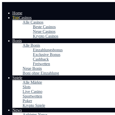
Home
Casinos
Alle Casinos
Beste Casinos
Neue Casinos
Krypto Casinos
Bonis
Alle Bonis
Einzahlungsbonus
Exclusive Bonus
Cashback
Freiwetten
Neue Bonis
Boni ohne Einzahlung
Spiele
Alle Märkte
Slots
Live Casino
Sportwetten
Poker
Krypto Spiele
News
Anbieter-News