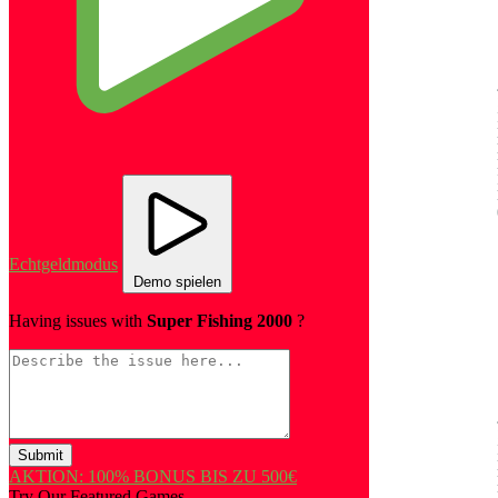
Echtgeldmodus
Demo spielen
Having issues with
Super Fishing 2000
?
Submit
AKTION: 100% BONUS BIS ZU 500€
Try Our Featured Games