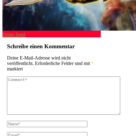
Demo Spiel
Schreibe einen Kommentar
Deine E-Mail-Adresse wird nicht
veröffentlicht.
Erforderliche Felder sind mit
*
markiert