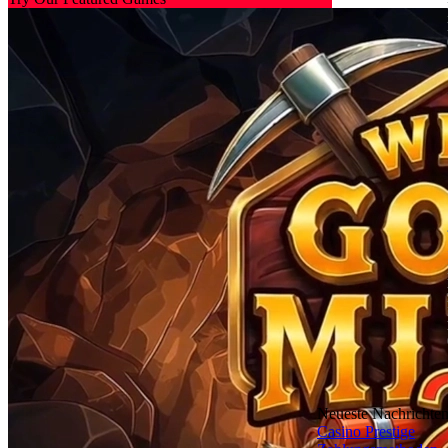
Neueste Nachrichte
Casino Prestige