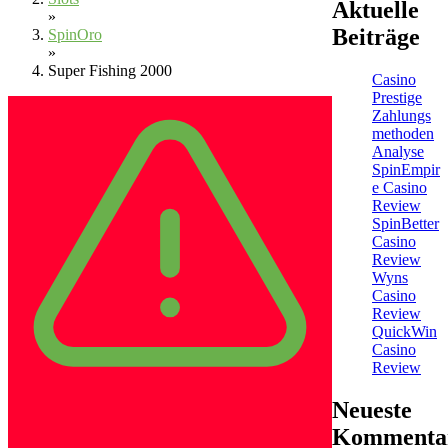
Aktuelle
»
Beiträge
SpinOro
»
Super Fishing 2000
Casino
Prestige
Zahlungs
methoden
Analyse
SpinEmpir
e Casino
Review
SpinBetter
Casino
Review
Wyns
Casino
Review
QuickWin
Casino
Review
Neueste
Kommenta