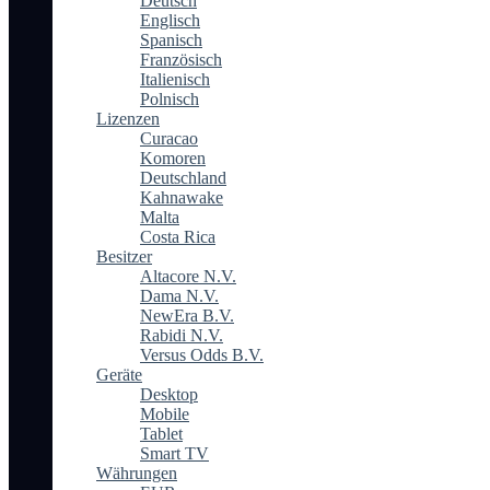
Deutsch
Englisch
Spanisch
Französisch
Italienisch
Polnisch
Lizenzen
Curacao
Komoren
Deutschland
Kahnawake
Malta
Costa Rica
Besitzer
Altacore N.V.
Dama N.V.
NewEra B.V.
Rabidi N.V.
Versus Odds B.V.
Geräte
Desktop
Mobile
Tablet
Smart TV
Währungen