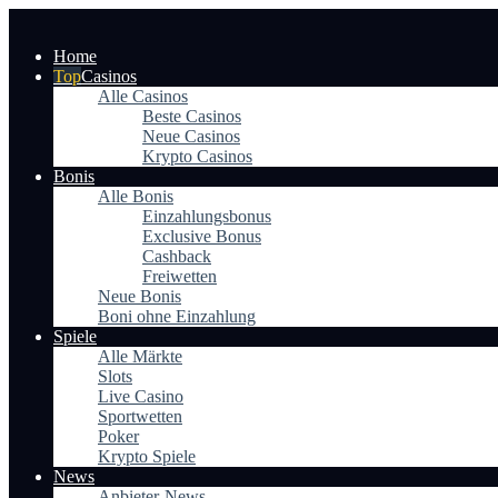
Home
Casinos
Alle Casinos
Beste Casinos
Neue Casinos
Krypto Casinos
Bonis
Alle Bonis
Einzahlungsbonus
Exclusive Bonus
Cashback
Freiwetten
Neue Bonis
Boni ohne Einzahlung
Spiele
Alle Märkte
Slots
Live Casino
Sportwetten
Poker
Krypto Spiele
News
Anbieter-News