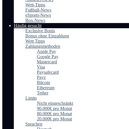
Wett-Tipps
Fußball-News
eSports-News
Box-News
Häufig gesucht
Exclusive Bonis
Bonus ohne Einzahlung
Wett Tipps
Zahlungsmethoden
Apple Pay
Google Pay
Mastercard
Visa
Paysafecard
Payz
Bitcoin
Ethereum
Tether
Limits
Nicht eingeschränkt
90.000€ pro Monat
80.000€ pro Monat
20.000€ pro Monat
Sprachen