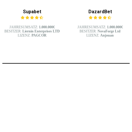
Supabet
DazardBet
JAHRESUMSATZ:
1.000.000€
JAHRESUMSATZ:
1.000.000€
BESITZER:
Liernin Enterprises LTD
BESITZER:
NovaForge Ltd
LIZENZ:
PAGCOR
LIZENZ:
Anjouan