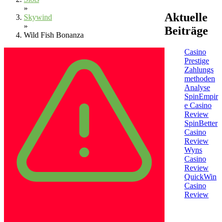
»
Aktuelle
Skywind
»
Beiträge
Wild Fish Bonanza
Casino
Prestige
Zahlungs
methoden
Analyse
SpinEmpir
e Casino
Review
SpinBetter
Casino
Review
Wyns
Casino
Review
QuickWin
Casino
Review