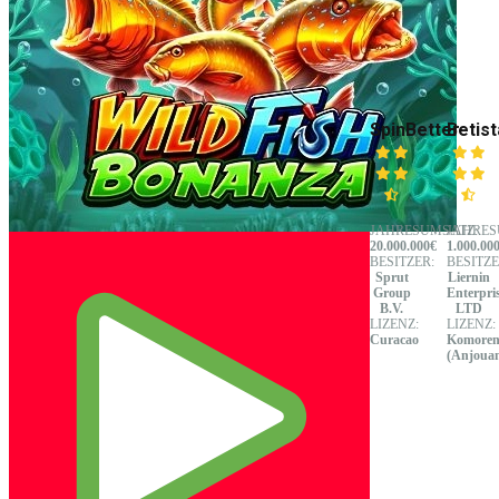
SpinBetter
Betist
JAHRESUMSATZ:
JAHRES
20.000.000€
1.000.00
BESITZER:
BESITZE
Sprut
Liernin
Group
Enterpri
B.V.
LTD
LIZENZ:
LIZENZ:
Curacao
Komore
(Anjoua