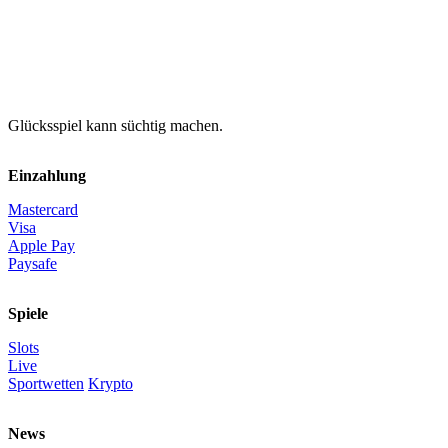
Glücksspiel kann süchtig machen.
Einzahlung
Mastercard
Visa
Apple Pay
Paysafe
Spiele
Slots
Live
Sportwetten
Krypto
News