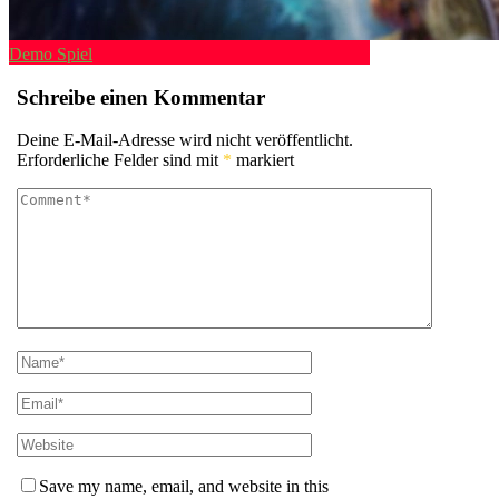
Demo Spiel
Schreibe einen Kommentar
Deine E-Mail-Adresse wird nicht veröffentlicht.
Erforderliche Felder sind mit
*
markiert
Save my name, email, and website in this