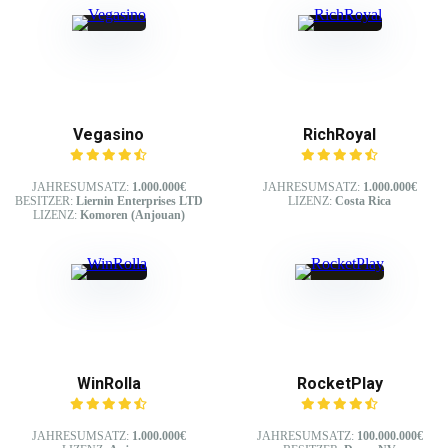
Vegasino
RichRoyal
JAHRESUMSATZ:
1.000.000€
JAHRESUMSATZ:
1.000.000€
BESITZER:
Liernin Enterprises LTD
LIZENZ:
Costa Rica
LIZENZ:
Komoren (Anjouan)
WinRolla
RocketPlay
JAHRESUMSATZ:
1.000.000€
JAHRESUMSATZ:
100.000.000€