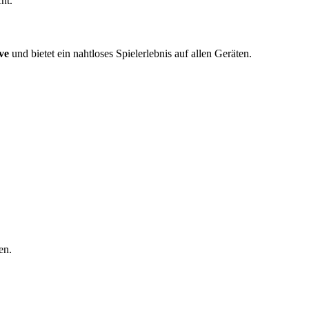
ht.
ve
und bietet ein nahtloses Spielerlebnis auf allen Geräten.
en.