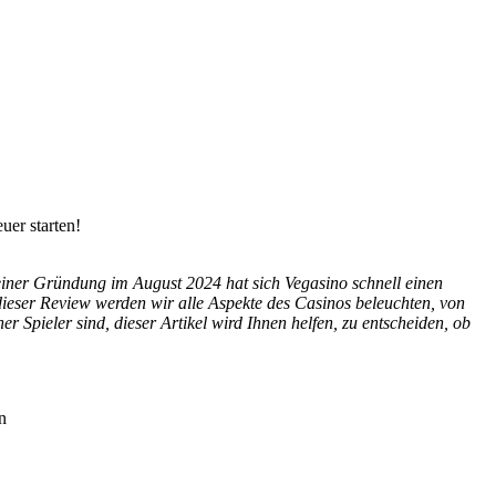
uer starten!
seiner Gründung im August 2024 hat sich Vegasino schnell einen
 dieser Review werden wir alle Aspekte des Casinos beleuchten, von
Spieler sind, dieser Artikel wird Ihnen helfen, zu entscheiden, ob
n