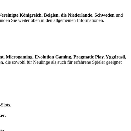
ereinigte Königreich, Belgien, die Niederlande, Schweden
und
finden Sie weiter oben in den allgemeinen Informationen.
t, Microgaming, Evolution Gaming, Pragmatic Play, Yggdrasil,
en, die sowohl für Neulinge als auch für erfahrene Spieler geeignet
Slots.
ker
.