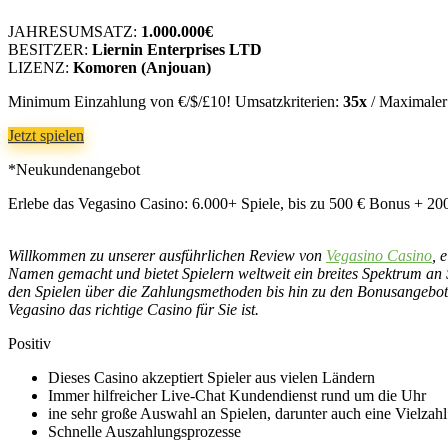
JAHRESUMSATZ:
1.000.000€
BESITZER:
Liernin Enterprises LTD
LIZENZ:
Komoren (Anjouan)
Minimum Einzahlung von €/$/£10! Umsatzkriterien:
35x
/ Maximaler
Jetzt spielen
*Neukundenangebot
Erlebe das Vegasino Casino: 6.000+ Spiele, bis zu 500 € Bonus + 200 
Willkommen zu unserer ausführlichen Review von
Vegasino Casino
, 
Namen gemacht und bietet Spielern weltweit ein breites Spektrum an S
den Spielen über die Zahlungsmethoden bis hin zu den Bonusangeboten
Vegasino das richtige Casino für Sie ist.
Positiv
Dieses Casino akzeptiert Spieler aus vielen Ländern
Immer hilfreicher Live-Chat Kundendienst rund um die Uhr
ine sehr große Auswahl an Spielen, darunter auch eine Vielzahl
Schnelle Auszahlungsprozesse