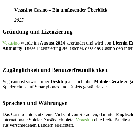
Vegasino Casino – Ein umfassender Überblick
2025
Gründung und Lizenzierung
Vegasino
wurde im
August 2024
gegründet und wird von
Liernin E
Authority
. Diese Lizenzierung stellt sicher, dass das Casino den inte
Zugänglichkeit und Benutzerfreundlichkeit
Vegasino ist sowohl über
Desktop
als auch über
Mobile Geräte
zugän
Spielerlebnis auf Smartphones und Tablets gewährleistet.
Sprachen und Währungen
Das Casino unterstützt eine Vielzahl von Sprachen, darunter
Englisch
internationale Spieler. Zusätzlich bietet
Vegasino
eine breite Palette 
aus verschiedenen Ländern erleichtert.