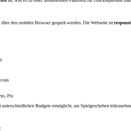
tten
an, was es zu einer umfassenden Plattform für Glücksspielfans mac
e über den mobilen Browser gespielt werden. Die Webseite ist
responsi
r:
ecoin
eto, Pix
it unterschiedlichen Budgets ermöglicht, am Spielgeschehen teilzunehm
: