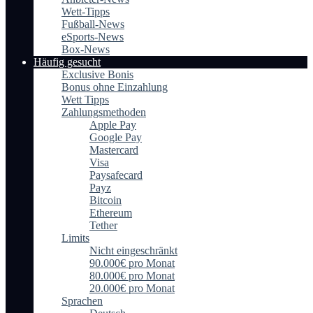
Wett-Tipps
Fußball-News
eSports-News
Box-News
Häufig gesucht
Exclusive Bonis
Bonus ohne Einzahlung
Wett Tipps
Zahlungsmethoden
Apple Pay
Google Pay
Mastercard
Visa
Paysafecard
Payz
Bitcoin
Ethereum
Tether
Limits
Nicht eingeschränkt
90.000€ pro Monat
80.000€ pro Monat
20.000€ pro Monat
Sprachen