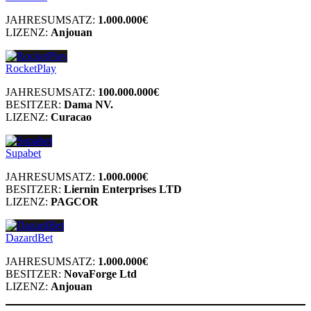
JAHRESUMSATZ:
1.000.000€
LIZENZ:
Anjouan
RocketPlay
JAHRESUMSATZ:
100.000.000€
BESITZER:
Dama NV.
LIZENZ:
Curacao
Supabet
JAHRESUMSATZ:
1.000.000€
BESITZER:
Liernin Enterprises LTD
LIZENZ:
PAGCOR
DazardBet
JAHRESUMSATZ:
1.000.000€
BESITZER:
NovaForge Ltd
LIZENZ:
Anjouan