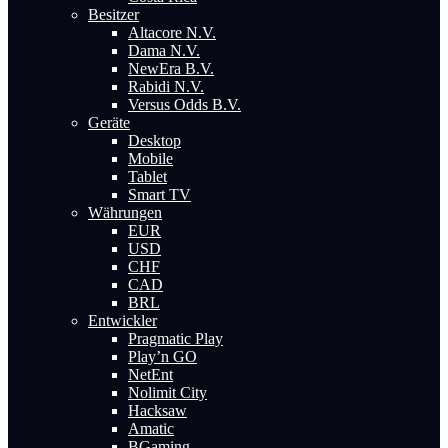
Besitzer
Altacore N.V.
Dama N.V.
NewEra B.V.
Rabidi N.V.
Versus Odds B.V.
Geräte
Desktop
Mobile
Tablet
Smart TV
Währungen
EUR
USD
CHF
CAD
BRL
Entwickler
Pragmatic Play
Play’n GO
NetEnt
Nolimit City
Hacksaw
Amatic
BGaming