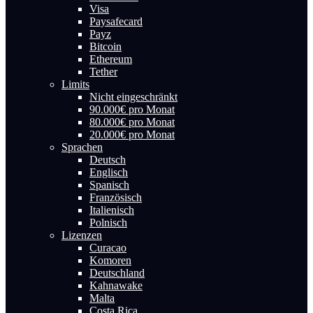
Visa
Paysafecard
Payz
Bitcoin
Ethereum
Tether
Limits
Nicht eingeschränkt
90.000€ pro Monat
80.000€ pro Monat
20.000€ pro Monat
Sprachen
Deutsch
Englisch
Spanisch
Französisch
Italienisch
Polnisch
Lizenzen
Curacao
Komoren
Deutschland
Kahnawake
Malta
Costa Rica