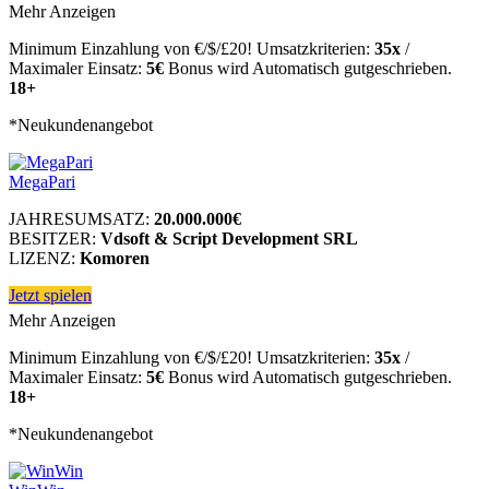
Mehr Anzeigen
Minimum Einzahlung von €/$/£20! Umsatzkriterien:
35x
/
Maximaler Einsatz:
5€
Bonus wird Automatisch gutgeschrieben.
18+
*Neukundenangebot
MegaPari
JAHRESUMSATZ:
20.000.000€
BESITZER:
Vdsoft & Script Development SRL
LIZENZ:
Komoren
Jetzt spielen
Mehr Anzeigen
Minimum Einzahlung von €/$/£20! Umsatzkriterien:
35x
/
Maximaler Einsatz:
5€
Bonus wird Automatisch gutgeschrieben.
18+
*Neukundenangebot