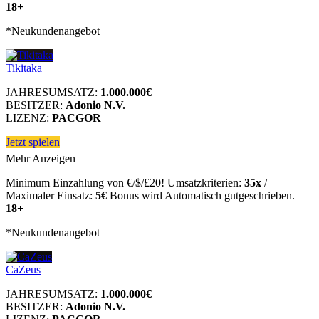
18+
*Neukundenangebot
Tikitaka
JAHRESUMSATZ:
1.000.000€
BESITZER:
Adonio N.V.
LIZENZ:
PACGOR
Jetzt spielen
Mehr Anzeigen
Minimum Einzahlung von €/$/£20! Umsatzkriterien:
35x
/
Maximaler Einsatz:
5€
Bonus wird Automatisch gutgeschrieben.
18+
*Neukundenangebot
CaZeus
JAHRESUMSATZ:
1.000.000€
BESITZER:
Adonio N.V.