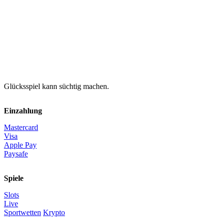
Glücksspiel kann süchtig machen.
Einzahlung
Mastercard
Visa
Apple Pay
Paysafe
Spiele
Slots
Live
Sportwetten
Krypto