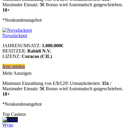
Maximaler Einsatz:
5€
Bonus wird Automatisch gutgeschrieben.
18+
*Neukundenangebot
NovaJackpot
JAHRESUMSATZ:
1.000.000€
BESITZER:
Rabidi N.V.
LIZENZ:
Curacao (CIL)
Jetzt spielen
Mehr Anzeigen
Minimum Einzahlung von €/$/£20! Umsatzkriterien:
35x
/
Maximaler Einsatz:
5€
Bonus wird Automatisch gutgeschrieben.
18+
*Neukundenangebot
Top Casinos
Wyns