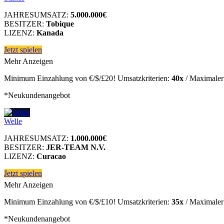
JAHRESUMSATZ:
5.000.000€
BESITZER:
Tobique
LIZENZ:
Kanada
Jetzt spielen
Mehr Anzeigen
Minimum Einzahlung von €/$/£20! Umsatzkriterien:
40x
/ Maximaler
*Neukundenangebot
Welle
JAHRESUMSATZ:
1.000.000€
BESITZER:
JER-TEAM N.V.
LIZENZ:
Curacao
Jetzt spielen
Mehr Anzeigen
Minimum Einzahlung von €/$/£10! Umsatzkriterien:
35x
/ Maximaler
*Neukundenangebot