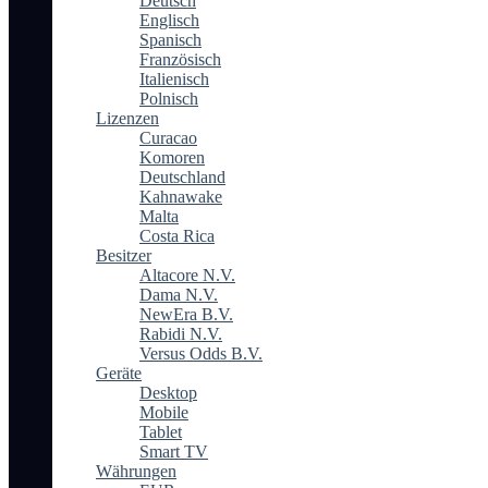
Deutsch
Englisch
Spanisch
Französisch
Italienisch
Polnisch
Lizenzen
Curacao
Komoren
Deutschland
Kahnawake
Malta
Costa Rica
Besitzer
Altacore N.V.
Dama N.V.
NewEra B.V.
Rabidi N.V.
Versus Odds B.V.
Geräte
Desktop
Mobile
Tablet
Smart TV
Währungen