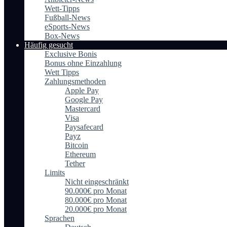
Wett-Tipps
Fußball-News
eSports-News
Box-News
Häufig gesucht
Exclusive Bonis
Bonus ohne Einzahlung
Wett Tipps
Zahlungsmethoden
Apple Pay
Google Pay
Mastercard
Visa
Paysafecard
Payz
Bitcoin
Ethereum
Tether
Limits
Nicht eingeschränkt
90.000€ pro Monat
80.000€ pro Monat
20.000€ pro Monat
Sprachen