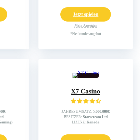
Jetzt spielen
Mehr Anzeigen
*Neukundenangebot
X7 Casino
000€
JAHRESUMSATZ:
5.000.000€
td
BESITZER:
Starscream Ltd
Gaming)
LIZENZ:
Kanada