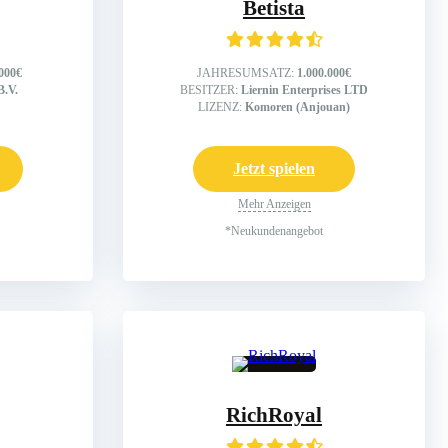
Betista
.000€
JAHRESUMSATZ:
1.000.000€
B.V.
BESITZER:
Liernin Enterprises LTD
LIZENZ:
Komoren (Anjouan)
Jetzt spielen
Mehr Anzeigen
*Neukundenangebot
RichRoyal