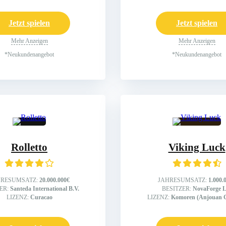
Jetzt spielen
Jetzt spielen
Mehr Anzeigen
Mehr Anzeigen
*Neukundenangebot
*Neukundenangebot
Rolletto
Viking Luck
HRESUMSATZ:
20.000.000€
JAHRESUMSATZ:
1.000.
ER:
Santeda International B.V.
BESITZER:
NovaForge L
LIZENZ:
Curacao
LIZENZ:
Komoren (Anjouan 