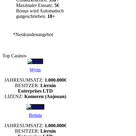
Maximaler Einsatz:
5€
Bonus wird Automatisch
gutgeschrieben.
18+
*Neukundenangebot
Top Casinos
Wyns
JAHRESUMSATZ:
1.000.000€
BESITZER:
Liernin
Enterprises LTD
LIZENZ:
Komoren (Anjouan)
Betista
JAHRESUMSATZ:
1.000.000€
BESITZER:
Liernin