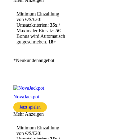
Mehr Anzeigen
Minimum Einzahlung
von €/$/£20!
Umsatzkriterien:
35x
/
Maximaler Einsatz:
5€
Bonus wird Automatisch
gutgeschrieben.
18+
*Neukundenangebot
NovaJackpot
Jetzt spielen
Mehr Anzeigen
Minimum Einzahlung
von €/$/£20!
Umsatzkriterien:
35x
/