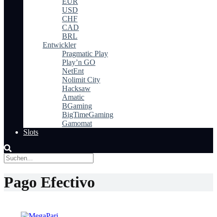
EUR
USD
CHF
CAD
BRL
Entwickler
Pragmatic Play
Play’n GO
NetEnt
Nolimit City
Hacksaw
Amatic
BGaming
BigTimeGaming
Gamomat
Slots
Pago Efectivo