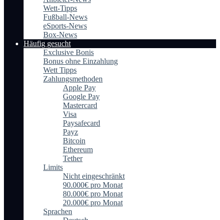
Wett-Tipps
Fußball-News
eSports-News
Box-News
Häufig gesucht
Exclusive Bonis
Bonus ohne Einzahlung
Wett Tipps
Zahlungsmethoden
Apple Pay
Google Pay
Mastercard
Visa
Paysafecard
Payz
Bitcoin
Ethereum
Tether
Limits
Nicht eingeschränkt
90.000€ pro Monat
80.000€ pro Monat
20.000€ pro Monat
Sprachen