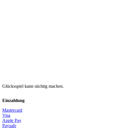
Glücksspiel kann süchtig machen.
Einzahlung
Mastercard
Visa
Apple Pay
Paysafe