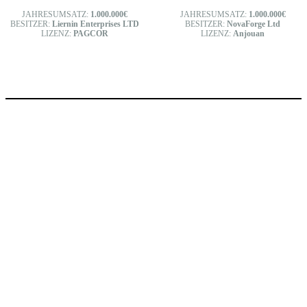
JAHRESUMSATZ:
1.000.000€
JAHRESUMSATZ:
1.000.000€
BESITZER:
Liernin Enterprises LTD
BESITZER:
NovaForge Ltd
LIZENZ:
PAGCOR
LIZENZ:
Anjouan