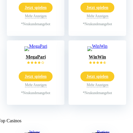
Jetzt spielen
Jetzt spielen
Mehr Anzeigen
Mehr Anzeigen
*Neukundenangebot
*Neukundenangebot
MegaPari
WinWin
Jetzt spielen
Jetzt spielen
Mehr Anzeigen
Mehr Anzeigen
*Neukundenangebot
*Neukundenangebot
Top Casinos