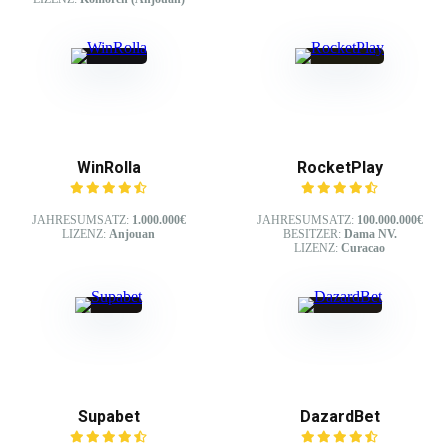
WinRolla
RocketPlay
JAHRESUMSATZ:
1.000.000€
JAHRESUMSATZ:
100.000.000€
LIZENZ:
Anjouan
BESITZER:
Dama NV.
LIZENZ:
Curacao
Supabet
DazardBet