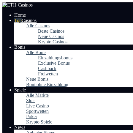
Home
Casinos
Alle Casinos
Beste Casinos
Neue Casinos
Krypto Casinos
Bonis
Alle Bonis
Einzahlungsbonus
Exclusive Bonus
Cashback
Freiwetten
Neue Bonis
Boni ohne Einzahlung
Spiele
Alle Märkte
Slots
Live Casino
Sportwetten
Poker
Krypto Spiele
News
Anbieter-News