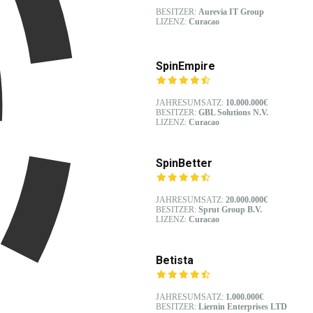
BESITZER:
Aurevia IT Group
LIZENZ:
Curacao
SpinEmpire
JAHRESUMSATZ:
10.000.000€
BESITZER:
GBL Solutions N.V.
LIZENZ:
Curacao
SpinBetter
JAHRESUMSATZ:
20.000.000€
BESITZER:
Sprut Group B.V.
LIZENZ:
Curacao
Betista
JAHRESUMSATZ:
1.000.000€
BESITZER:
Liernin Enterprises LTD