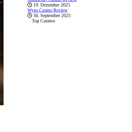
19. Dezember 2025
Wyns Casino Review
30. September 2025
Top Casinos