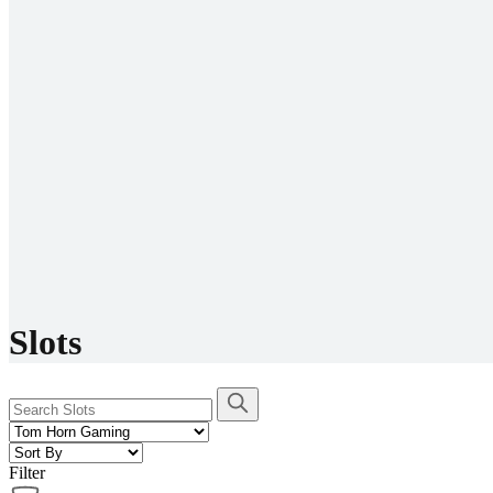
Entw
Slots
Slots
Filter