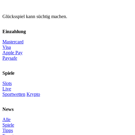
Glücksspiel kann süchtig machen.
Einzahlung
Mastercard
Visa
Apple Pay
Paysafe
Spiele
Slots
Live
Sportwetten
Krypto
News
Alle
Spiele
Tipps