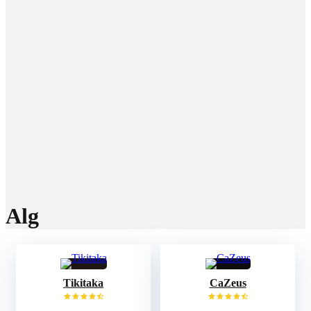
USD
CHF
CAD
BRL
Entwickler
Pragmatic Play
Play’n GO
NetEnt
Nolimit City
Hacksaw
Amatic
BGaming
BigTimeGaming
Gamomat
Slots
Alg
Tikitaka
CaZeus