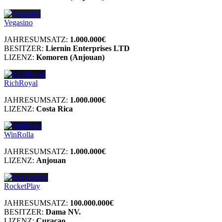
Vegasino
JAHRESUMSATZ:
1.000.000€
BESITZER:
Liernin Enterprises LTD
LIZENZ:
Komoren (Anjouan)
RichRoyal
JAHRESUMSATZ:
1.000.000€
LIZENZ:
Costa Rica
WinRolla
JAHRESUMSATZ:
1.000.000€
LIZENZ:
Anjouan
RocketPlay
JAHRESUMSATZ:
100.000.000€
BESITZER:
Dama NV.
LIZENZ:
Curacao