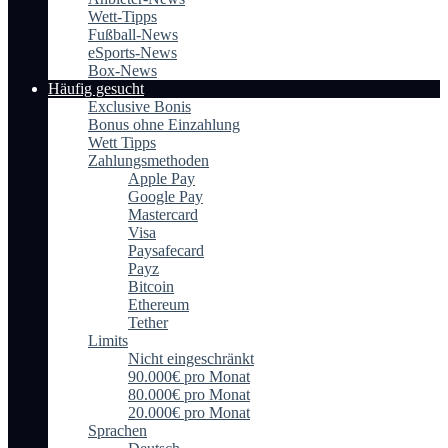
Wett-Tipps
Fußball-News
eSports-News
Box-News
Häufig gesucht
Exclusive Bonis
Bonus ohne Einzahlung
Wett Tipps
Zahlungsmethoden
Apple Pay
Google Pay
Mastercard
Visa
Paysafecard
Payz
Bitcoin
Ethereum
Tether
Limits
Nicht eingeschränkt
90.000€ pro Monat
80.000€ pro Monat
20.000€ pro Monat
Sprachen