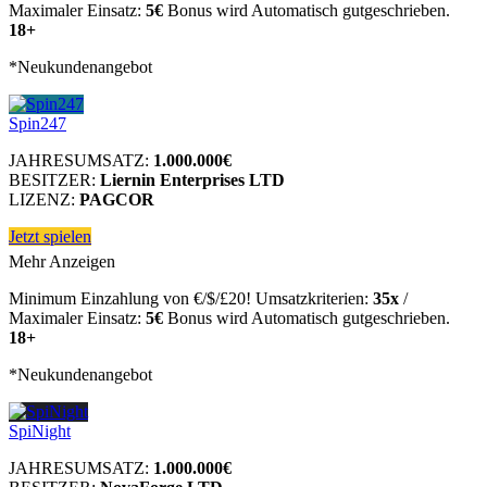
Maximaler Einsatz:
5€
Bonus wird Automatisch gutgeschrieben.
18+
*Neukundenangebot
Spin247
JAHRESUMSATZ:
1.000.000€
BESITZER:
Liernin Enterprises LTD
LIZENZ:
PAGCOR
Jetzt spielen
Mehr Anzeigen
Minimum Einzahlung von €/$/£20! Umsatzkriterien:
35x
/
Maximaler Einsatz:
5€
Bonus wird Automatisch gutgeschrieben.
18+
*Neukundenangebot
SpiNight
JAHRESUMSATZ:
1.000.000€