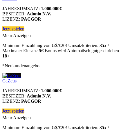
JAHRESUMSATZ:
1.000.000€
BESITZER:
Adonio N.V.
LIZENZ:
PACGOR
Jetzt spielen
Mehr Anzeigen
Minimum Einzahlung von €/$/£20! Umsatzkriterien:
35x
/
Maximaler Einsatz:
5€
Bonus wird Automatisch gutgeschrieben.
18+
*Neukundenangebot
CaZeus
JAHRESUMSATZ:
1.000.000€
BESITZER:
Adonio N.V.
LIZENZ:
PACGOR
Jetzt spielen
Mehr Anzeigen
Minimum Einzahlung von €/$/£20! Umsatzkriterien:
35x
/