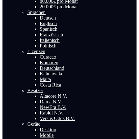
80.000€ pro Monat
20.000€ pro Monat
Sprachen
Deutsch
Englisch
Spanisch
Französisch
Italienisch
Polnisch
Lizenzen
Curacao
Komoren
Deutschland
Kahnawake
Malta
Costa Rica
Besitzer
Altacore N.V.
Dama N.V.
NewEra B.V.
Rabidi N.V.
Versus Odds B.V.
Geräte
Desktop
Mobile