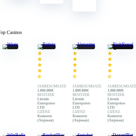
Top Casinos
Wyns
Betista
Vegasino
JAHRESUMSATZ:
JAHRESUMSATZ:
JAHRESUMSATZ
1.000.000€
1.000.000€
1.000.000€
BESITZER:
BESITZER:
BESITZER:
Liernin
Liernin
Liernin
Enterprises
Enterprises
Enterprises
LTD
LTD
LTD
LIZENZ:
LIZENZ:
LIZENZ:
Komoren
Komoren
Komoren
(Anjouan)
(Anjouan)
(Anjouan)