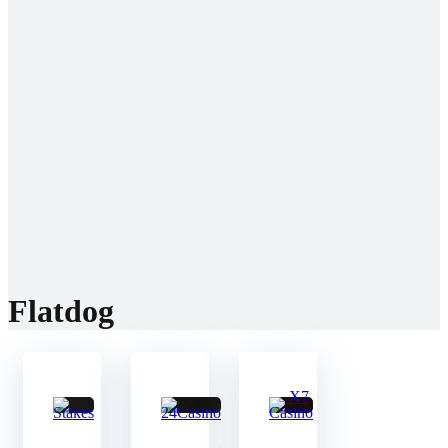
USD
CHF
CAD
BRL
Entwickler
Pragmatic Play
Play’n GO
NetEnt
Nolimit City
Hacksaw
Amatic
BGaming
BigTimeGaming
Gamomat
Slots
Flatdog