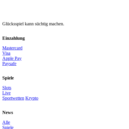
Glücksspiel kann süchtig machen.
Einzahlung
Mastercard
Visa
Apple Pay
Paysafe
Spiele
Slots
Live
Sportwetten
Krypto
News
Alle
Spiele