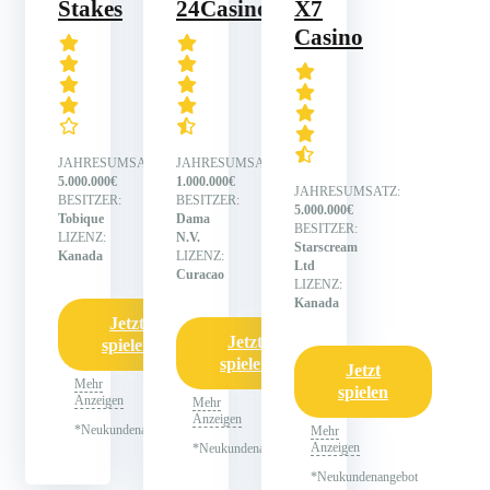
Stakes
24Casino
X7
Casino
JAHRESUMSATZ:
JAHRESUMSATZ:
5.000.000€
1.000.000€
JAHRESUMSATZ:
BESITZER:
BESITZER:
5.000.000€
Tobique
Dama
BESITZER:
LIZENZ:
N.V.
Starscream
Kanada
LIZENZ:
Ltd
Curacao
LIZENZ:
Kanada
Jetzt
Jetzt
spielen
spielen
Jetzt
Mehr
spielen
Anzeigen
Mehr
Anzeigen
*Neukundenangebot
Mehr
Anzeigen
*Neukundenangebot
*Neukundenangebot