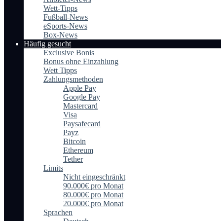
Wett-Tipps
Fußball-News
eSports-News
Box-News
Häufig gesucht
Exclusive Bonis
Bonus ohne Einzahlung
Wett Tipps
Zahlungsmethoden
Apple Pay
Google Pay
Mastercard
Visa
Paysafecard
Payz
Bitcoin
Ethereum
Tether
Limits
Nicht eingeschränkt
90.000€ pro Monat
80.000€ pro Monat
20.000€ pro Monat
Sprachen