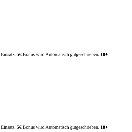
 Einsatz:
5€
Bonus wird Automatisch gutgeschrieben.
18+
 Einsatz:
5€
Bonus wird Automatisch gutgeschrieben.
18+