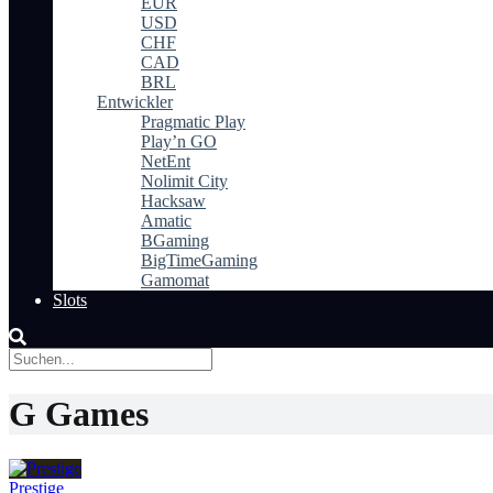
EUR
USD
CHF
CAD
BRL
Entwickler
Pragmatic Play
Play’n GO
NetEnt
Nolimit City
Hacksaw
Amatic
BGaming
BigTimeGaming
Gamomat
Slots
G Games
Prestige