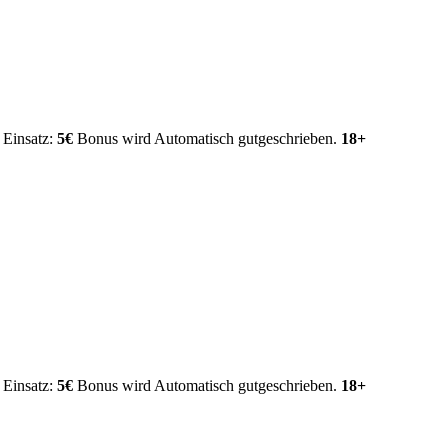
 Einsatz:
5€
Bonus wird Automatisch gutgeschrieben.
18+
 Einsatz:
5€
Bonus wird Automatisch gutgeschrieben.
18+