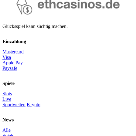
Glücksspiel kann süchtig machen.
Einzahlung
Mastercard
Visa
Apple Pay
Paysafe
Spiele
Slots
Live
Sportwetten
Krypto
News
Alle
Spiele