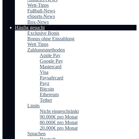
Wett-Tipps
Fußball-News
eSports-News
Box-News
Häufig gesucht
Exclusive Bonis
Bonus ohne Einzahlung
Wett Tipps
Zahlungsmethoden
Apple Pay
Google Pay
Mastercard
Visa
Paysafecard
Payz
Bitcoin
Ethereum
Tether
Limits
Nicht eingeschränkt
90.000€ pro Monat
80.000€ pro Monat
20.000€ pro Monat
Sprachen