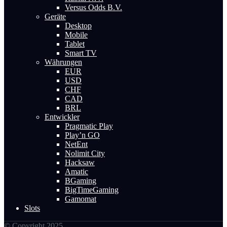
Versus Odds B.V.
Geräte
Desktop
Mobile
Tablet
Smart TV
Währungen
EUR
USD
CHF
CAD
BRL
Entwickler
Pragmatic Play
Play’n GO
NetEnt
Nolimit City
Hacksaw
Amatic
BGaming
BigTimeGaming
Gamomat
Slots
© Copyright 2025