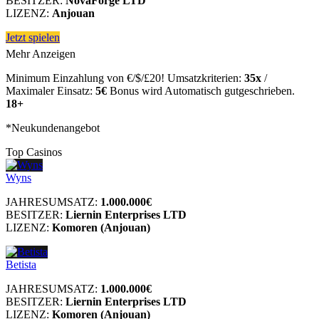
BESITZER:
NovaForge LTD
LIZENZ:
Anjouan
Jetzt spielen
Mehr Anzeigen
Minimum Einzahlung von €/$/£20! Umsatzkriterien:
35x
/
Maximaler Einsatz:
5€
Bonus wird Automatisch gutgeschrieben.
18+
*Neukundenangebot
Top Casinos
Wyns
JAHRESUMSATZ:
1.000.000€
BESITZER:
Liernin Enterprises LTD
LIZENZ:
Komoren (Anjouan)
Betista
JAHRESUMSATZ:
1.000.000€
BESITZER:
Liernin Enterprises LTD
LIZENZ:
Komoren (Anjouan)