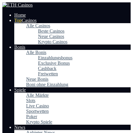
Home
Casinos
Alle Casinos
Beste Casinos
Neue Casinos
Krypto Casinos
Bonis
Alle Bonis
Einzahlungsbonus
Exclusive Bonus
Cashback
Freiwetten
Neue Bonis
Boni ohne Einzahlung
Spiele
Alle Märkte
Slots
Live Casino
Sportwetten
Poker
Krypto Spiele
News
Anbieter-News