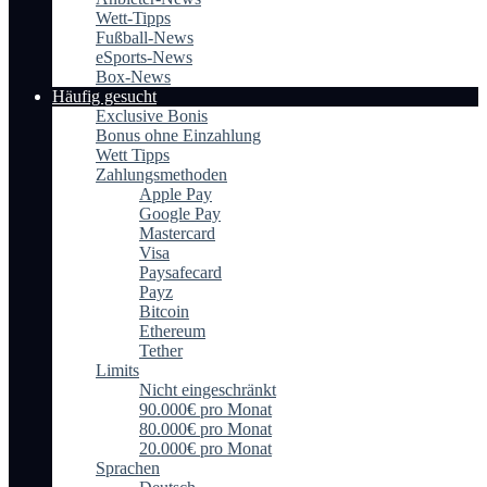
Wett-Tipps
Fußball-News
eSports-News
Box-News
Häufig gesucht
Exclusive Bonis
Bonus ohne Einzahlung
Wett Tipps
Zahlungsmethoden
Apple Pay
Google Pay
Mastercard
Visa
Paysafecard
Payz
Bitcoin
Ethereum
Tether
Limits
Nicht eingeschränkt
90.000€ pro Monat
80.000€ pro Monat
20.000€ pro Monat
Sprachen