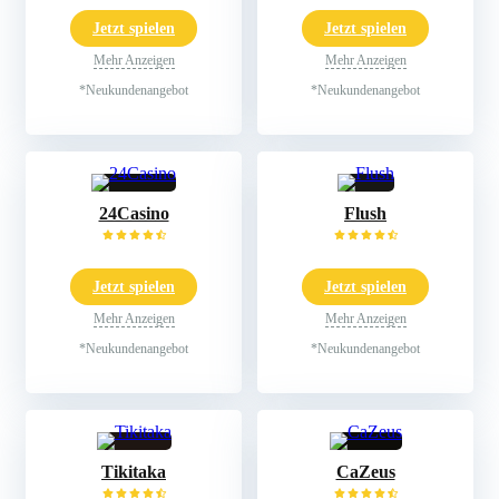
Jetzt spielen
Jetzt spielen
Mehr Anzeigen
Mehr Anzeigen
*Neukundenangebot
*Neukundenangebot
24Casino
Flush
Jetzt spielen
Jetzt spielen
Mehr Anzeigen
Mehr Anzeigen
*Neukundenangebot
*Neukundenangebot
Tikitaka
CaZeus