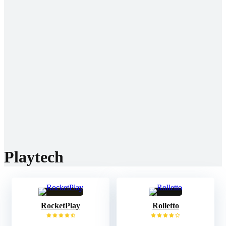
USD
CHF
CAD
BRL
Entwickler
Pragmatic Play
Play’n GO
NetEnt
Nolimit City
Hacksaw
Amatic
BGaming
BigTimeGaming
Gamomat
Slots
Playtech
RocketPlay
Rolletto