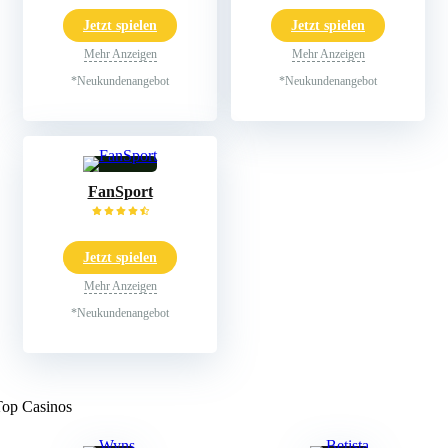
Jetzt spielen
Jetzt spielen
Mehr Anzeigen
Mehr Anzeigen
*Neukundenangebot
*Neukundenangebot
FanSport
Jetzt spielen
Mehr Anzeigen
*Neukundenangebot
Top Casinos