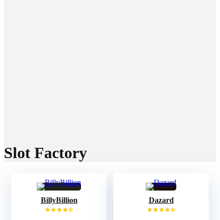
USD
CHF
CAD
BRL
Entwickler
Pragmatic Play
Play’n GO
NetEnt
Nolimit City
Hacksaw
Amatic
BGaming
BigTimeGaming
Gamomat
Slots
Slot Factory
BillyBillion
Dazard