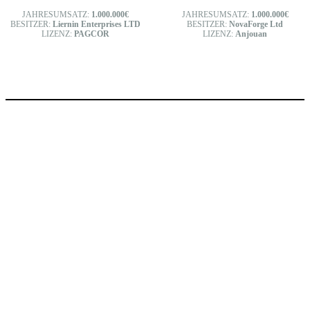
JAHRESUMSATZ:
1.000.000€
JAHRESUMSATZ:
1.000.000€
BESITZER:
Liernin Enterprises LTD
BESITZER:
NovaForge Ltd
LIZENZ:
PAGCOR
LIZENZ:
Anjouan