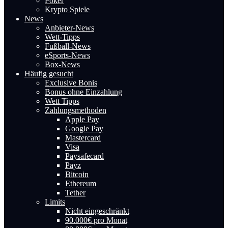
Poker
Krypto Spiele
News
Anbieter-News
Wett-Tipps
Fußball-News
eSports-News
Box-News
Häufig gesucht
Exclusive Bonis
Bonus ohne Einzahlung
Wett Tipps
Zahlungsmethoden
Apple Pay
Google Pay
Mastercard
Visa
Paysafecard
Payz
Bitcoin
Ethereum
Tether
Limits
Nicht eingeschränkt
90.000€ pro Monat