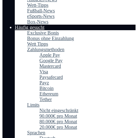
Wett-Tipps
Fußball-News
eSports-News
Box-News
Häufig gesucht
Exclusive Bonis
Bonus ohne Einzahlung
Wett Tipps
Zahlungsmethoden
Apple Pay
Google Pay
Mastercard
Visa
Paysafecard
Payz
Bitcoin
Ethereum
Tether
Limits
Nicht eingeschränkt
90.000€ pro Monat
80.000€ pro Monat
20.000€ pro Monat
Sprachen