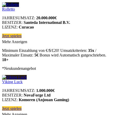
Rolletto
JAHRESUMSATZ:
20.000.000€
BESITZER:
Santeda International B.V.
LIZENZ:
Curacao
Jetzt spielen
Mehr Anzeigen
Minimum Einzahlung von €/$/£20! Umsatzkriterien:
35x
/
Maximaler Einsatz:
5€
Bonus wird Automatisch gutgeschrieben.
18+
*Neukundenangebot
Viking Luck
JAHRESUMSATZ:
1.000.000€
BESITZER:
NovaForge Ltd
LIZENZ:
Komoren (Anjouan Gaming)
Jetzt spielen
Mehr Anzeigen