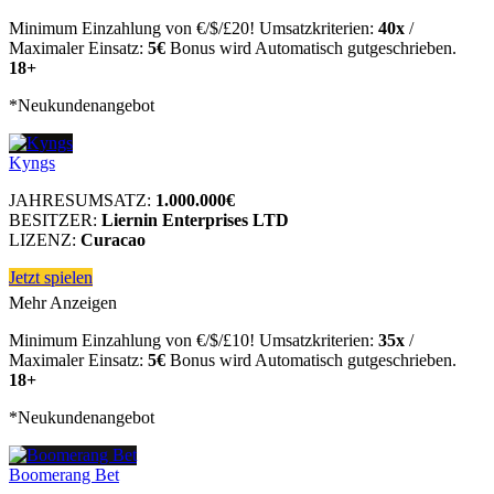
Minimum Einzahlung von €/$/£20! Umsatzkriterien:
40x
/
Maximaler Einsatz:
5€
Bonus wird Automatisch gutgeschrieben.
18+
*Neukundenangebot
Kyngs
JAHRESUMSATZ:
1.000.000€
BESITZER:
Liernin Enterprises LTD
LIZENZ:
Curacao
Jetzt spielen
Mehr Anzeigen
Minimum Einzahlung von €/$/£10! Umsatzkriterien:
35x
/
Maximaler Einsatz:
5€
Bonus wird Automatisch gutgeschrieben.
18+
*Neukundenangebot
Boomerang Bet