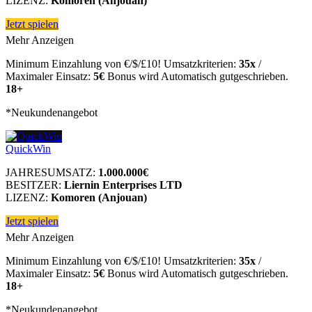
LIZENZ:
Komoren (Anjouan)
Jetzt spielen
Mehr Anzeigen
Minimum Einzahlung von €/$/£10! Umsatzkriterien:
35x
/
Maximaler Einsatz:
5€
Bonus wird Automatisch gutgeschrieben.
18+
*Neukundenangebot
QuickWin
JAHRESUMSATZ:
1.000.000€
BESITZER:
Liernin Enterprises LTD
LIZENZ:
Komoren (Anjouan)
Jetzt spielen
Mehr Anzeigen
Minimum Einzahlung von €/$/£10! Umsatzkriterien:
35x
/
Maximaler Einsatz:
5€
Bonus wird Automatisch gutgeschrieben.
18+
*Neukundenangebot