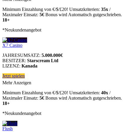
Minimum Einzahlung von €/$/£20! Umsatzkriterien:
35x
/
Maximaler Einsatz:
5€
Bonus wird Automatisch gutgeschrieben.
18+
*Neukundenangebot
X7 Casino
JAHRESUMSATZ:
5.000.000€
BESITZER:
Starscream Ltd
LIZENZ:
Kanada
Jetzt spielen
Mehr Anzeigen
Minimum Einzahlung von €/$/£20! Umsatzkriterien:
40x
/
Maximaler Einsatz:
5€
Bonus wird Automatisch gutgeschrieben.
18+
*Neukundenangebot
Flush