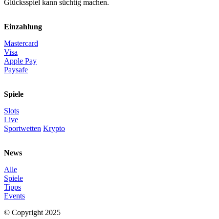
Glücksspiel kann süchtig machen.
Einzahlung
Mastercard
Visa
Apple Pay
Paysafe
Spiele
Slots
Live
Sportwetten
Krypto
News
Alle
Spiele
Tipps
Events
© Copyright 2025