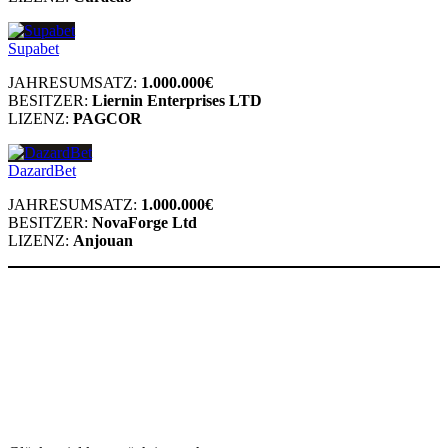
Supabet
JAHRESUMSATZ:
1.000.000€
BESITZER:
Liernin Enterprises LTD
LIZENZ:
PAGCOR
DazardBet
JAHRESUMSATZ:
1.000.000€
BESITZER:
NovaForge Ltd
LIZENZ:
Anjouan