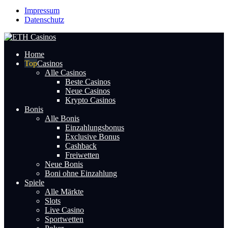
Impressum
Datenschutz
Home
Casinos
Alle Casinos
Beste Casinos
Neue Casinos
Krypto Casinos
Bonis
Alle Bonis
Einzahlungsbonus
Exclusive Bonus
Cashback
Freiwetten
Neue Bonis
Boni ohne Einzahlung
Spiele
Alle Märkte
Slots
Live Casino
Sportwetten