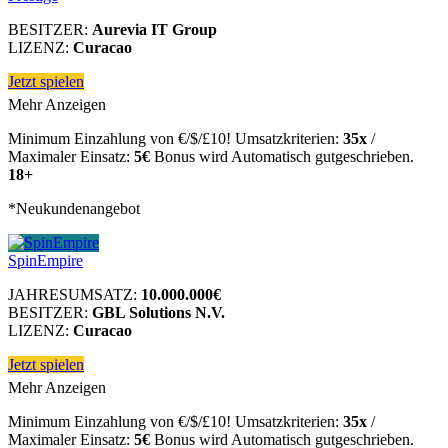
BESITZER:
Aurevia IT Group
LIZENZ:
Curacao
Jetzt spielen
Mehr Anzeigen
Minimum Einzahlung von €/$/£10! Umsatzkriterien:
35x
/
Maximaler Einsatz:
5€
Bonus wird Automatisch gutgeschrieben.
18+
*Neukundenangebot
SpinEmpire
JAHRESUMSATZ:
10.000.000€
BESITZER:
GBL Solutions N.V.
LIZENZ:
Curacao
Jetzt spielen
Mehr Anzeigen
Minimum Einzahlung von €/$/£10! Umsatzkriterien:
35x
/
Maximaler Einsatz:
5€
Bonus wird Automatisch gutgeschrieben.