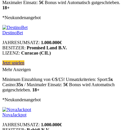
Maximaler Einsatz:
5€
Bonus wird Automatisch gutgeschrieben.
18+
*Neukundenangebot
DestinoBet
JAHRESUMSATZ:
1.000.000€
BESITZER:
Promised Land B.V.
LIZENZ:
Curacao (CIL)
Jetzt spielen
Mehr Anzeigen
Minimum Einzahlung von €/$/£5! Umsatzkriterien: Sport:
5x
Casino:
35x
/ Maximaler Einsatz:
5€
Bonus wird Automatisch
gutgeschrieben.
18+
*Neukundenangebot
NovaJackpot
JAHRESUMSATZ:
1.000.000€
BESITZER:
Rabidi N.V.