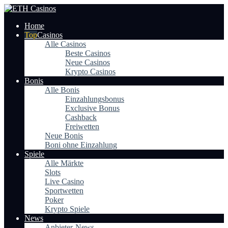
Home
Casinos
Alle Casinos
Beste Casinos
Neue Casinos
Krypto Casinos
Bonis
Alle Bonis
Einzahlungsbonus
Exclusive Bonus
Cashback
Freiwetten
Neue Bonis
Boni ohne Einzahlung
Spiele
Alle Märkte
Slots
Live Casino
Sportwetten
Poker
Krypto Spiele
News
Anbieter-News