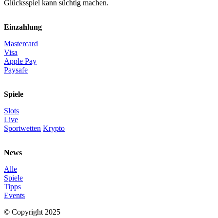
Glücksspiel kann süchtig machen.
Einzahlung
Mastercard
Visa
Apple Pay
Paysafe
Spiele
Slots
Live
Sportwetten
Krypto
News
Alle
Spiele
Tipps
Events
© Copyright 2025