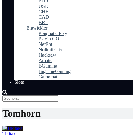
EUR
USD
CHF
CAD
BRL
Entwickler
Pragmatic Play
Play’n GO
NetEnt
Nolimit City
Hacksaw
Amatic
BGaming
BigTimeGaming
Gamomat
Slots
Tomhorn
Tikitaka