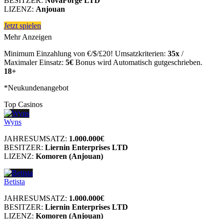
BESITZER:
NovaForge LTD
LIZENZ:
Anjouan
Jetzt spielen
Mehr Anzeigen
Minimum Einzahlung von €/$/£20! Umsatzkriterien:
35x
/
Maximaler Einsatz:
5€
Bonus wird Automatisch gutgeschrieben.
18+
*Neukundenangebot
Top Casinos
Wyns
JAHRESUMSATZ:
1.000.000€
BESITZER:
Liernin Enterprises LTD
LIZENZ:
Komoren (Anjouan)
Betista
JAHRESUMSATZ:
1.000.000€
BESITZER:
Liernin Enterprises LTD
LIZENZ:
Komoren (Anjouan)