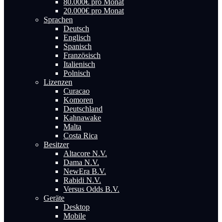
80.000€ pro Monat
20.000€ pro Monat
Sprachen
Deutsch
Englisch
Spanisch
Französisch
Italienisch
Polnisch
Lizenzen
Curacao
Komoren
Deutschland
Kahnawake
Malta
Costa Rica
Besitzer
Altacore N.V.
Dama N.V.
NewEra B.V.
Rabidi N.V.
Versus Odds B.V.
Geräte
Desktop
Mobile