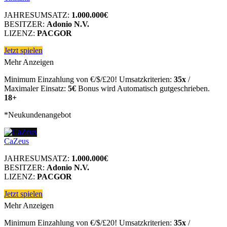
JAHRESUMSATZ:
1.000.000€
BESITZER:
Adonio N.V.
LIZENZ:
PACGOR
Jetzt spielen
Mehr Anzeigen
Minimum Einzahlung von €/$/£20! Umsatzkriterien:
35x
/
Maximaler Einsatz:
5€
Bonus wird Automatisch gutgeschrieben.
18+
*Neukundenangebot
CaZeus
JAHRESUMSATZ:
1.000.000€
BESITZER:
Adonio N.V.
LIZENZ:
PACGOR
Jetzt spielen
Mehr Anzeigen
Minimum Einzahlung von €/$/£20! Umsatzkriterien:
35x
/