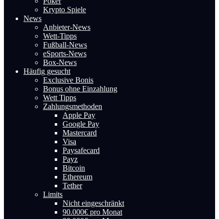
Poker
Krypto Spiele
News
Anbieter-News
Wett-Tipps
Fußball-News
eSports-News
Box-News
Häufig gesucht
Exclusive Bonis
Bonus ohne Einzahlung
Wett Tipps
Zahlungsmethoden
Apple Pay
Google Pay
Mastercard
Visa
Paysafecard
Payz
Bitcoin
Ethereum
Tether
Limits
Nicht eingeschränkt
90.000€ pro Monat