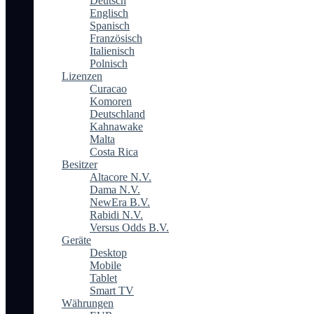
Deutsch
Englisch
Spanisch
Französisch
Italienisch
Polnisch
Lizenzen
Curacao
Komoren
Deutschland
Kahnawake
Malta
Costa Rica
Besitzer
Altacore N.V.
Dama N.V.
NewEra B.V.
Rabidi N.V.
Versus Odds B.V.
Geräte
Desktop
Mobile
Tablet
Smart TV
Währungen