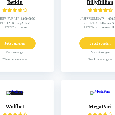
Betkin
BillyBillion
HRESUMSATZ:
1.000.000€
JAHRESUMSATZ:
1.000.
BESITZER:
StepX B.V.
BESITZER:
Hollycorn N.
LIZENZ:
Curacao
LIZENZ:
Curacao (CIL
Jetzt spielen
Jetzt spielen
Mehr Anzeigen
Mehr Anzeigen
*Neukundenangebot
*Neukundenangebot
Wolfbet
MegaPari