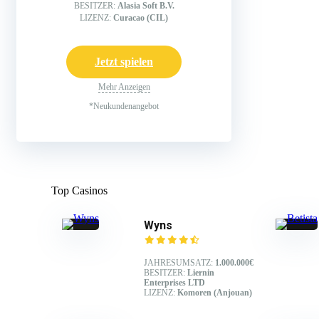
BESITZER:
Alasia Soft B.V.
LIZENZ:
Curacao (CIL)
Jetzt spielen
Mehr Anzeigen
*Neukundenangebot
Top Casinos
Wyns
JAHRESUMSATZ:
1.000.000€
BESITZER:
Liernin
Enterprises LTD
LIZENZ:
Komoren (Anjouan)