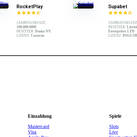
RocketPlay
Supabet
JAHRESUMSATZ:
JAHRESUMSATZ
100.000.000€
BESITZER:
Lierni
BESITZER:
Dama NV.
Enterprises LTD
LIZENZ:
Curacao
LIZENZ:
PAGCO
Einzahlung
Spiele
Mastercard
Slots
Visa
Live