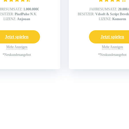
HRESUMSATZ:
1.000.000€
JAHRESUMSATZ:
20.000
ESITZER:
PixelPulse N.V.
BESITZER:
Vdsoft & Script Deve
LIZENZ:
Anjouan
LIZENZ:
Komoren
Jetzt spielen
Jetzt spielen
Mehr Anzeigen
Mehr Anzeigen
*Neukundenangebot
*Neukundenangebot