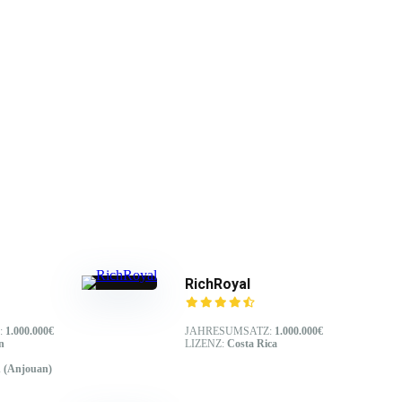
RichRoyal
:
1.000.000€
JAHRESUMSATZ:
1.000.000€
n
LIZENZ:
Costa Rica
 (Anjouan)