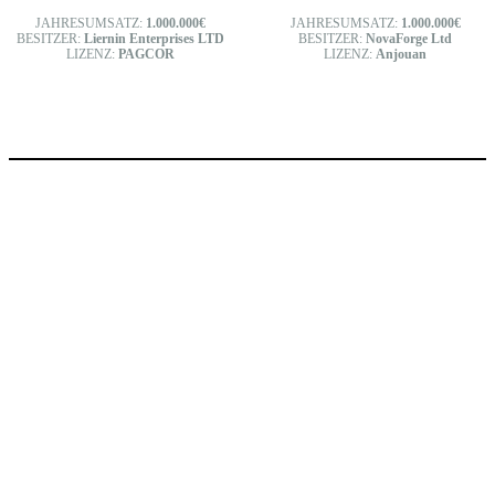
JAHRESUMSATZ:
1.000.000€
JAHRESUMSATZ:
1.000.000€
BESITZER:
Liernin Enterprises LTD
BESITZER:
NovaForge Ltd
LIZENZ:
PAGCOR
LIZENZ:
Anjouan