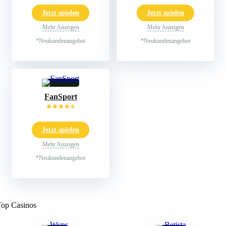
Jetzt spielen
Jetzt spielen
Mehr Anzeigen
Mehr Anzeigen
*Neukundenangebot
*Neukundenangebot
FanSport
Jetzt spielen
Mehr Anzeigen
*Neukundenangebot
Top Casinos