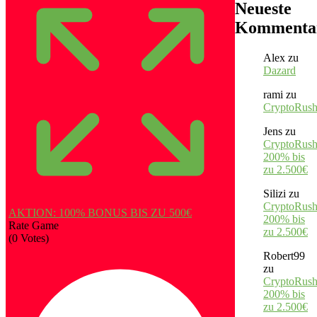
Neueste
Kommenta
Alex
zu
Dazard
rami
zu
CryptoRus
Jens
zu
CryptoRush
200% bis
zu 2.500€
Silizi
zu
CryptoRush
AKTION: 100% BONUS BIS ZU 500€
200% bis
Rate Game
zu 2.500€
(
0
Votes)
Robert99
zu
CryptoRush
200% bis
zu 2.500€