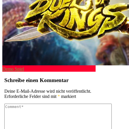
Demo Spiel
Schreibe einen Kommentar
Deine E-Mail-Adresse wird nicht veröffentlicht.
Erforderliche Felder sind mit
*
markiert