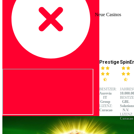
Neue Casinos
Prestige
SpinE
BESITZER:
JAHRES
Aurevia
10.000.0
IT
BESITZE
Group
GBL
LIZENZ:
Solution
Curacao
N.V.
LIZENZ:
Curacao