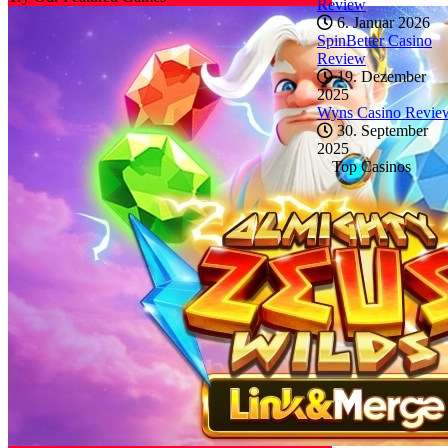
Review
6. Januar 2026
SpinBetter Casino
Review
19. Dezember
2025
Wyns Casino Revie
30. September
2025
Top Casinos