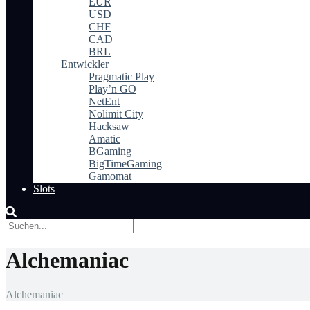
EUR
USD
CHF
CAD
BRL
Entwickler
Pragmatic Play
Play’n GO
NetEnt
Nolimit City
Hacksaw
Amatic
BGaming
BigTimeGaming
Gamomat
Slots
Alchemaniac
Alchemaniac