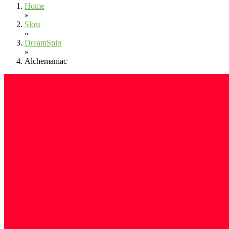
Home
»
Slots
»
DreamSpin
»
Alchemaniac