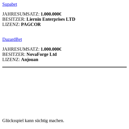
Supabet
JAHRESUMSATZ:
1.000.000€
BESITZER:
Liernin Enterprises LTD
LIZENZ:
PAGCOR
DazardBet
JAHRESUMSATZ:
1.000.000€
BESITZER:
NovaForge Ltd
LIZENZ:
Anjouan
Glücksspiel kann süchtig machen.