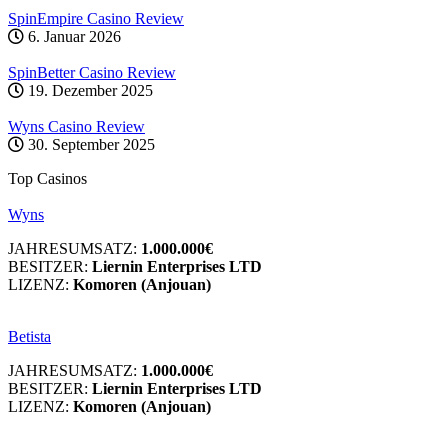
SpinEmpire Casino Review
6. Januar 2026
SpinBetter Casino Review
19. Dezember 2025
Wyns Casino Review
30. September 2025
Top Casinos
Wyns
JAHRESUMSATZ:
1.000.000€
BESITZER:
Liernin Enterprises LTD
LIZENZ:
Komoren (Anjouan)
Betista
JAHRESUMSATZ:
1.000.000€
BESITZER:
Liernin Enterprises LTD
LIZENZ:
Komoren (Anjouan)