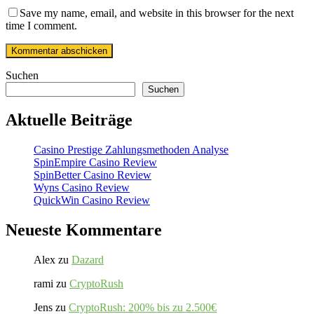
Save my name, email, and website in this browser for the next
time I comment.
Suchen
Suchen
Aktuelle Beiträge
Casino Prestige Zahlungsmethoden Analyse
SpinEmpire Casino Review
SpinBetter Casino Review
Wyns Casino Review
QuickWin Casino Review
Neueste Kommentare
Alex
zu
Dazard
rami
zu
CryptoRush
Jens
zu
CryptoRush: 200% bis zu 2.500€