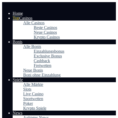
Home
Casinos
Alle Casinos
Beste Casinos
Neue Casinos
Krypto Casinos
Bonis
Alle Bonis
Einzahlungsbonus
Exclusive Bonus
Cashback
Freiwetten
Neue Bonis
Boni ohne Einzahlung
Spiele
Alle Märkte
Slots
Live Casino
Sportwetten
Poker
Krypto Spiele
News
Anbieter-News