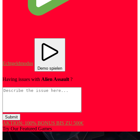
Echtgeldmodus
Demo spielen
Having issues with
Alien Assault
?
Submit
AKTION: 100% BONUS BIS ZU 500€
Try Our Featured Games