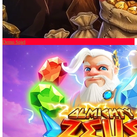
Demo Spiel