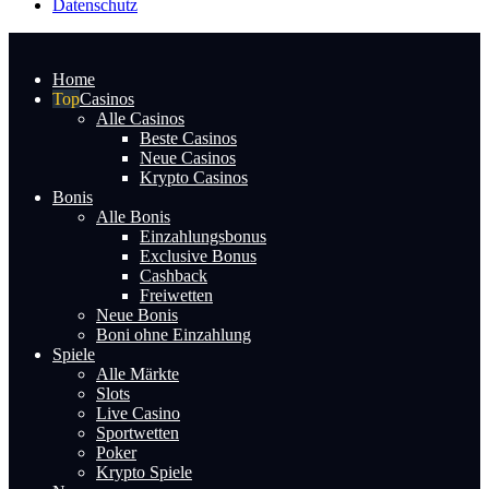
Datenschutz
Home
Casinos
Alle Casinos
Beste Casinos
Neue Casinos
Krypto Casinos
Bonis
Alle Bonis
Einzahlungsbonus
Exclusive Bonus
Cashback
Freiwetten
Neue Bonis
Boni ohne Einzahlung
Spiele
Alle Märkte
Slots
Live Casino
Sportwetten
Poker
Krypto Spiele