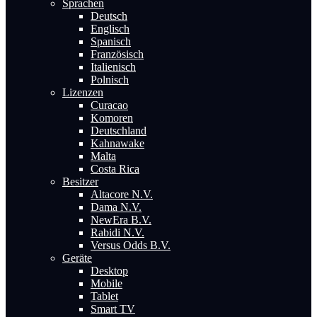
Sprachen
Deutsch
Englisch
Spanisch
Französisch
Italienisch
Polnisch
Lizenzen
Curacao
Komoren
Deutschland
Kahnawake
Malta
Costa Rica
Besitzer
Altacore N.V.
Dama N.V.
NewEra B.V.
Rabidi N.V.
Versus Odds B.V.
Geräte
Desktop
Mobile
Tablet
Smart TV