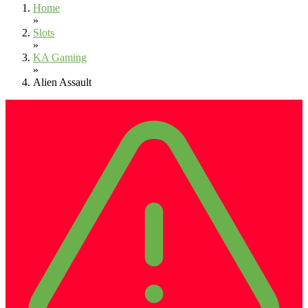
Home
»
Slots
»
KA Gaming
»
Alien Assault