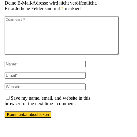
Deine E-Mail-Adresse wird nicht veröffentlicht.
Erforderliche Felder sind mit
*
markiert
Save my name, email, and website in this
browser for the next time I comment.