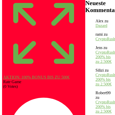
Neueste
Kommenta
Alex
zu
Dazard
rami
zu
CryptoRus
Jens
zu
CryptoRush
200% bis
zu 2.500€
Silizi
zu
CryptoRush
AKTION: 100% BONUS BIS ZU 500€
200% bis
Rate Game
zu 2.500€
(
0
Votes)
Robert99
zu
CryptoRush
200% bis
zu 2.500€