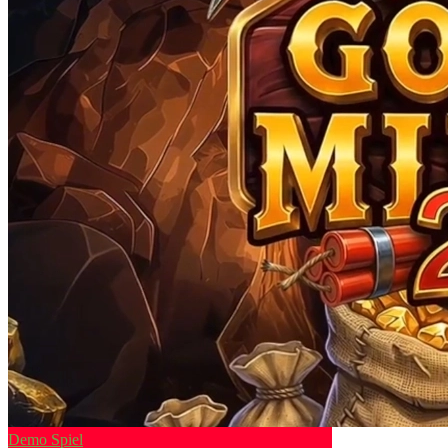
Demo Spiel