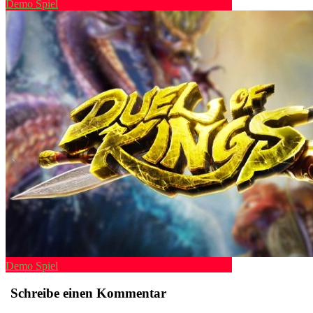
Demo Spiel
Demo Spiel
Schreibe einen Kommentar