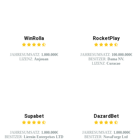
WinRolla
RocketPlay
JAHRESUMSATZ:
1.000.000€
JAHRESUMSATZ:
100.000.000€
LIZENZ:
Anjouan
BESITZER:
Dama NV.
LIZENZ:
Curacao
Supabet
DazardBet
JAHRESUMSATZ:
1.000.000€
JAHRESUMSATZ:
1.000.000€
BESITZER:
Liernin Enterprises LTD
BESITZER:
NovaForge Ltd