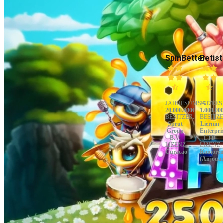
SpinBetter
Betist
JAHRESUMSATZ:
JAHRES
20.000.000€
1.000.00
BESITZER:
BESITZE
Sprut
Liernin
Group
Enterpri
B.V.
LTD
LIZENZ:
LIZENZ:
Curacao
Komore
(Anjoua