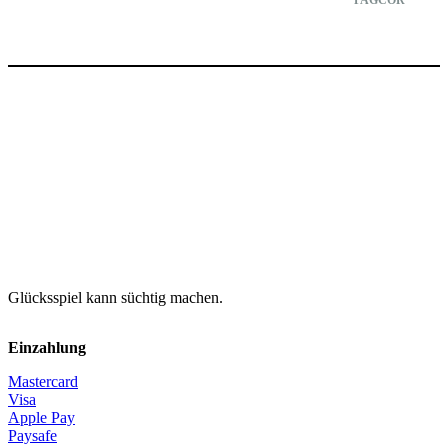
PAGCOR
Glücksspiel kann süchtig machen.
Einzahlung
Mastercard
Visa
Apple Pay
Paysafe