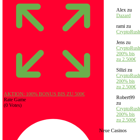
Alex
zu
Dazard
rami
zu
CryptoRus
Jens
zu
CryptoRush
200% bis
zu 2.500€
Silizi
zu
CryptoRush
200% bis
zu 2.500€
AKTION: 100% BONUS BIS ZU 500€
Robert99
Rate Game
zu
(
0
Votes)
CryptoRush
200% bis
zu 2.500€
Neue Casinos