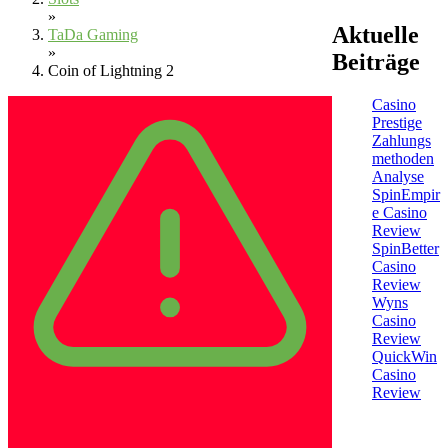
»
Aktuelle
TaDa Gaming
»
Beiträge
Coin of Lightning 2
Casino
Prestige
Zahlungs
methoden
Analyse
SpinEmpir
e Casino
Review
SpinBetter
Casino
Review
Wyns
Casino
Review
QuickWin
Casino
Review