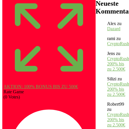
Neueste
Kommenta
Alex
zu
Dazard
rami
zu
CryptoRus
Jens
zu
CryptoRush
200% bis
zu 2.500€
Silizi
zu
CryptoRush
AKTION: 100% BONUS BIS ZU 500€
200% bis
Rate Game
zu 2.500€
(
0
Votes)
Robert99
zu
CryptoRush
200% bis
zu 2.500€