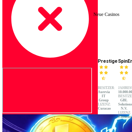
Neue Casinos
Prestige
SpinE
BESITZER:
JAHRES
Aurevia
10.000.0
IT
BESITZE
Group
GBL
LIZENZ:
Solution
Curacao
N.V.
LIZENZ:
Curacao