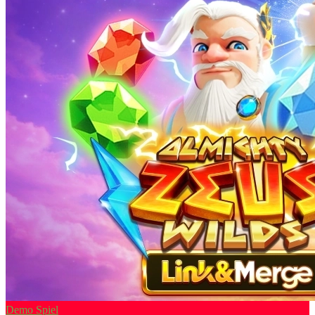
Demo Spiel