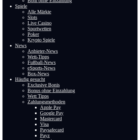
Boni ohne Einzahlung
Spiele
Alle Märkte
Slots
Live Casino
Sportwetten
Poker
Krypto Spiele
News
Anbieter-News
Wett-Tipps
Fußball-News
eSports-News
Box-News
Häufig gesucht
Exclusive Bonis
Bonus ohne Einzahlung
Wett Tipps
Zahlungsmethoden
Apple Pay
Google Pay
Mastercard
Visa
Paysafecard
Payz