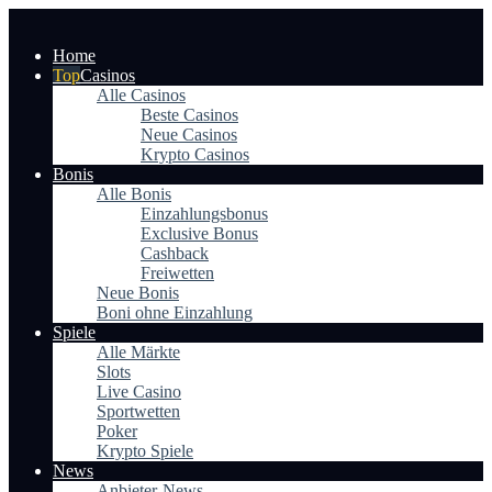
Home
Casinos
Alle Casinos
Beste Casinos
Neue Casinos
Krypto Casinos
Bonis
Alle Bonis
Einzahlungsbonus
Exclusive Bonus
Cashback
Freiwetten
Neue Bonis
Boni ohne Einzahlung
Spiele
Alle Märkte
Slots
Live Casino
Sportwetten
Poker
Krypto Spiele
News
Anbieter-News