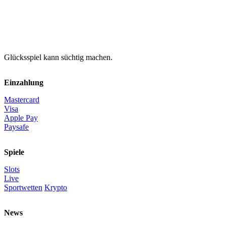
Glücksspiel kann süchtig machen.
Einzahlung
Mastercard
Visa
Apple Pay
Paysafe
Spiele
Slots
Live
Sportwetten
Krypto
News