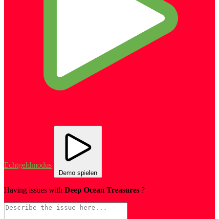
Echtgeldmodus
Demo spielen
Having issues with
Deep Ocean Treasures
?