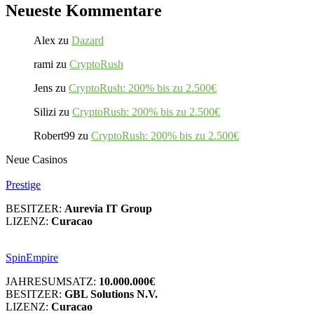
Neueste Kommentare
Alex
zu
Dazard
rami
zu
CryptoRush
Jens
zu
CryptoRush: 200% bis zu 2.500€
Silizi
zu
CryptoRush: 200% bis zu 2.500€
Robert99
zu
CryptoRush: 200% bis zu 2.500€
Neue Casinos
Prestige
BESITZER:
Aurevia IT Group
LIZENZ:
Curacao
SpinEmpire
JAHRESUMSATZ:
10.000.000€
BESITZER:
GBL Solutions N.V.
LIZENZ:
Curacao