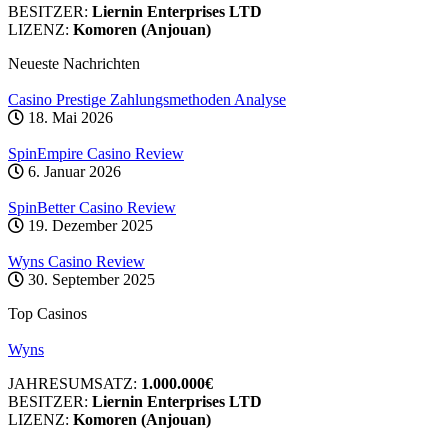
BESITZER:
Liernin Enterprises LTD
LIZENZ:
Komoren (Anjouan)
Neueste Nachrichten
Casino Prestige Zahlungsmethoden Analyse
18. Mai 2026
SpinEmpire Casino Review
6. Januar 2026
SpinBetter Casino Review
19. Dezember 2025
Wyns Casino Review
30. September 2025
Top Casinos
Wyns
JAHRESUMSATZ:
1.000.000€
BESITZER:
Liernin Enterprises LTD
LIZENZ:
Komoren (Anjouan)