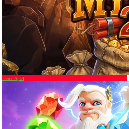
Demo Spiel