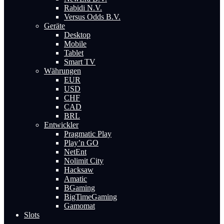
Rabidi N.V.
Versus Odds B.V.
Geräte
Desktop
Mobile
Tablet
Smart TV
Währungen
EUR
USD
CHF
CAD
BRL
Entwickler
Pragmatic Play
Play’n GO
NetEnt
Nolimit City
Hacksaw
Amatic
BGaming
BigTimeGaming
Gamomat
Slots