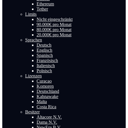
Ethereum
Tether
Limits
Nicht eingeschränkt
90.000€ pro Monat
80.000€ pro Monat
20.000€ pro Monat
Sprachen
Deutsch
Englisch
Spanisch
Französisch
Italienisch
Polnisch
Lizenzen
Curacao
Komoren
Deutschland
Kahnawake
Malta
Costa Rica
Besitzer
Altacore N.V.
Dama N.V.
NewEra B.V.