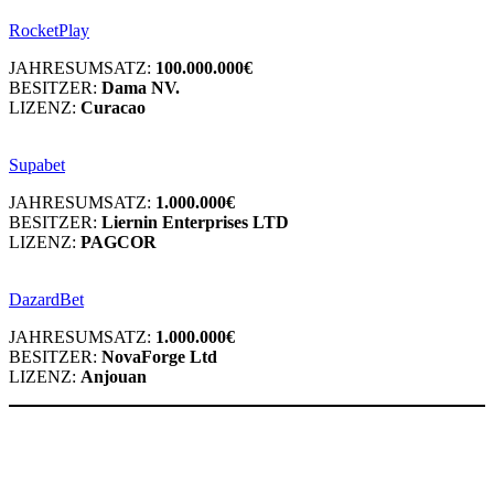
RocketPlay
JAHRESUMSATZ:
100.000.000€
BESITZER:
Dama NV.
LIZENZ:
Curacao
Supabet
JAHRESUMSATZ:
1.000.000€
BESITZER:
Liernin Enterprises LTD
LIZENZ:
PAGCOR
DazardBet
JAHRESUMSATZ:
1.000.000€
BESITZER:
NovaForge Ltd
LIZENZ:
Anjouan