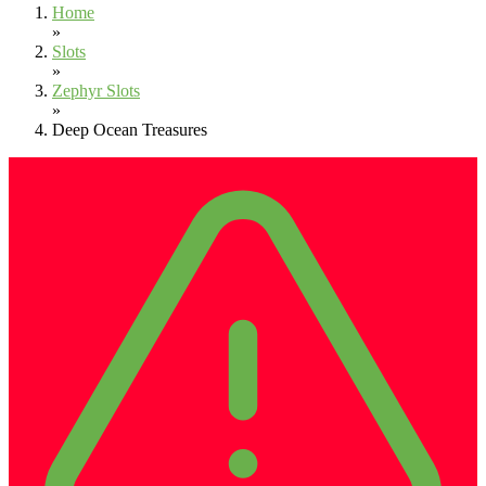
Home
»
Slots
»
Zephyr Slots
»
Deep Ocean Treasures