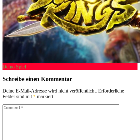
Demo Spiel
Schreibe einen Kommentar
Deine E-Mail-Adresse wird nicht veröffentlicht.
Erforderliche
Felder sind mit
*
markiert