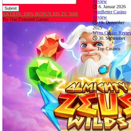
Review
6. Januar 2026
Submit
SpinBetter Casino
AKTION: 100% BONUS BIS ZU 500€
Review
Try Our Featured Games
19. Dezember
2025
Wyns Casino Revie
30. September
2025
Top Casinos