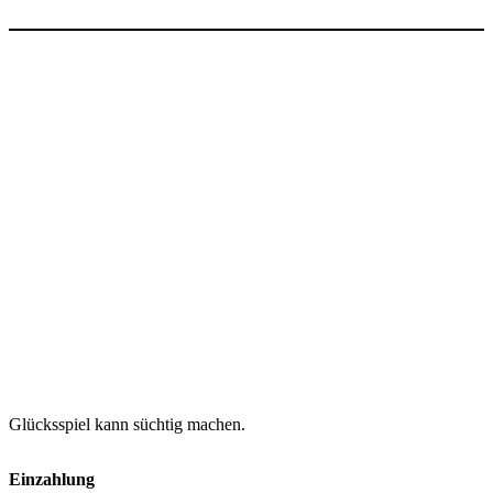
Glücksspiel kann süchtig machen.
Einzahlung