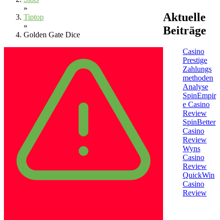
»
Aktuelle
Tiptop
»
Beiträge
Golden Gate Dice
Casino
Prestige
Zahlungs
methoden
Analyse
SpinEmpir
e Casino
Review
SpinBetter
Casino
Review
Wyns
Casino
Review
QuickWin
Casino
Review