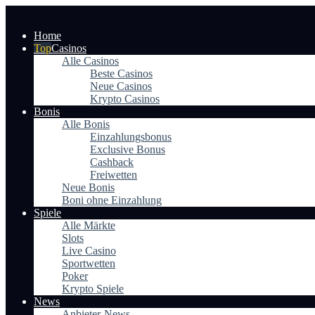
Home
Casinos
Alle Casinos
Beste Casinos
Neue Casinos
Krypto Casinos
Bonis
Alle Bonis
Einzahlungsbonus
Exclusive Bonus
Cashback
Freiwetten
Neue Bonis
Boni ohne Einzahlung
Spiele
Alle Märkte
Slots
Live Casino
Sportwetten
Poker
Krypto Spiele
News
Anbieter-News