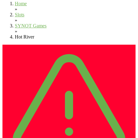
Home
»
Slots
»
SYNOT Games
»
Hot River