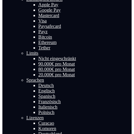
Apple Pay
Google Pay
Mastercard
Visa
Paysafecard
Payz
Bitcoin
Ethereum
Tether
Limits
Nicht eingeschränkt
90.000€ pro Monat
80.000€ pro Monat
20.000€ pro Monat
Sprachen
Deutsch
Englisch
Spanisch
Französisch
Italienisch
Polnisch
Lizenzen
Curacao
Komoren
Deutschland