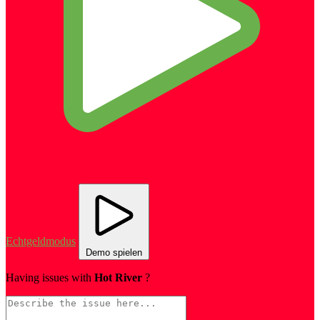
Echtgeldmodus
Demo spielen
Having issues with
Hot River
?