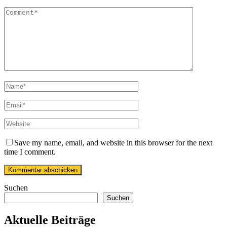
Save my name, email, and website in this browser for the next
time I comment.
Suchen
Suchen
Aktuelle Beiträge