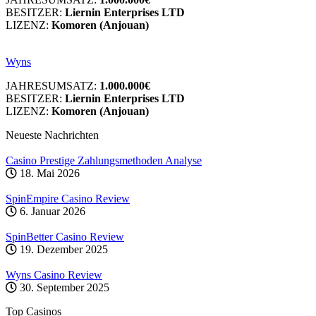
BESITZER:
Liernin Enterprises LTD
LIZENZ:
Komoren (Anjouan)
Wyns
JAHRESUMSATZ:
1.000.000€
BESITZER:
Liernin Enterprises LTD
LIZENZ:
Komoren (Anjouan)
Neueste Nachrichten
Casino Prestige Zahlungsmethoden Analyse
18. Mai 2026
SpinEmpire Casino Review
6. Januar 2026
SpinBetter Casino Review
19. Dezember 2025
Wyns Casino Review
30. September 2025
Top Casinos