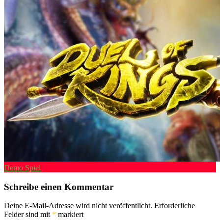
Demo Spiel
Schreibe einen Kommentar
Deine E-Mail-Adresse wird nicht veröffentlicht.
Erforderliche
Felder sind mit
*
markiert