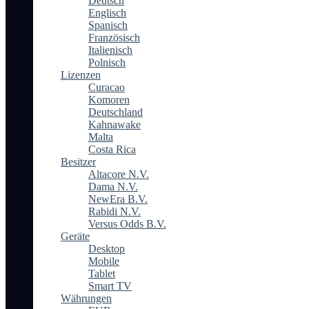
Deutsch
Englisch
Spanisch
Französisch
Italienisch
Polnisch
Lizenzen
Curacao
Komoren
Deutschland
Kahnawake
Malta
Costa Rica
Besitzer
Altacore N.V.
Dama N.V.
NewEra B.V.
Rabidi N.V.
Versus Odds B.V.
Geräte
Desktop
Mobile
Tablet
Smart TV
Währungen