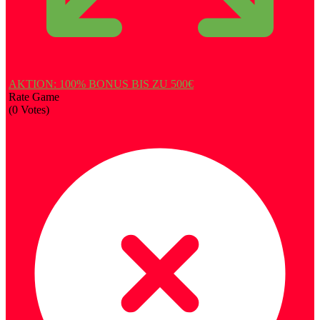
AKTION: 100% BONUS BIS ZU 500€
Rate Game
(
0
Votes)