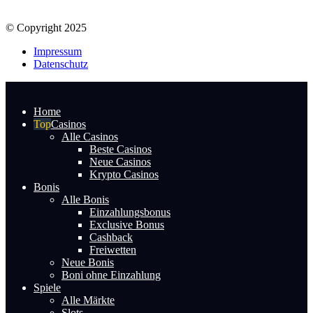
© Copyright 2025
Impressum
Datenschutz
Home
Casinos
Alle Casinos
Beste Casinos
Neue Casinos
Krypto Casinos
Bonis
Alle Bonis
Einzahlungsbonus
Exclusive Bonus
Cashback
Freiwetten
Neue Bonis
Boni ohne Einzahlung
Spiele
Alle Märkte
Slots