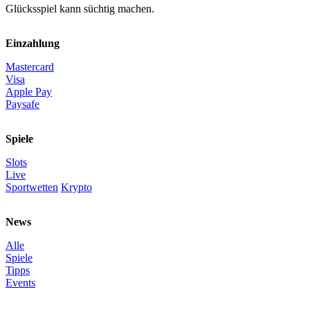
Glücksspiel kann süchtig machen.
Einzahlung
Mastercard
Visa
Apple Pay
Paysafe
Spiele
Slots
Live
Sportwetten
Krypto
News
Alle
Spiele
Tipps
Events