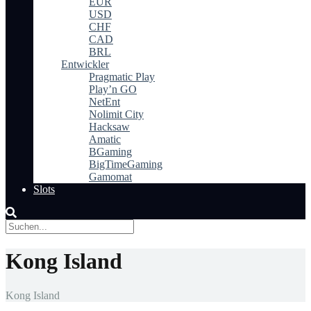
EUR
USD
CHF
CAD
BRL
Entwickler
Pragmatic Play
Play’n GO
NetEnt
Nolimit City
Hacksaw
Amatic
BGaming
BigTimeGaming
Gamomat
Slots
Kong Island
Kong Island