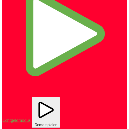
Echtgeldmodus
Demo spielen