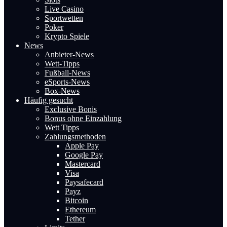
Live Casino
Sportwetten
Poker
Krypto Spiele
News
Anbieter-News
Wett-Tipps
Fußball-News
eSports-News
Box-News
Häufig gesucht
Exclusive Bonis
Bonus ohne Einzahlung
Wett Tipps
Zahlungsmethoden
Apple Pay
Google Pay
Mastercard
Visa
Paysafecard
Payz
Bitcoin
Ethereum
Tether