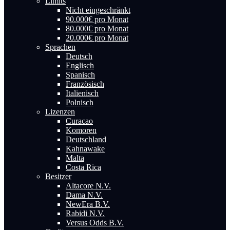
Limits
Nicht eingeschränkt
90.000€ pro Monat
80.000€ pro Monat
20.000€ pro Monat
Sprachen
Deutsch
Englisch
Spanisch
Französisch
Italienisch
Polnisch
Lizenzen
Curacao
Komoren
Deutschland
Kahnawake
Malta
Costa Rica
Besitzer
Altacore N.V.
Dama N.V.
NewEra B.V.
Rabidi N.V.
Versus Odds B.V.