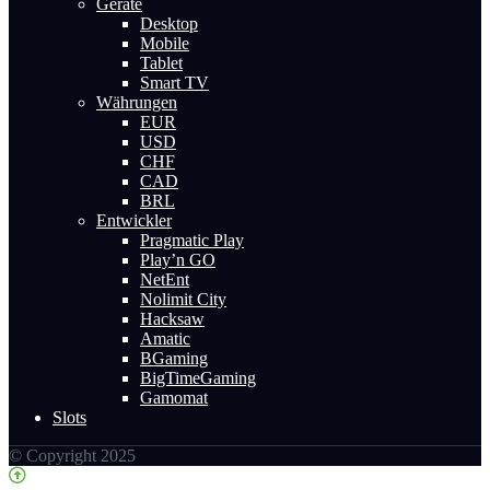
Geräte
Desktop
Mobile
Tablet
Smart TV
Währungen
EUR
USD
CHF
CAD
BRL
Entwickler
Pragmatic Play
Play’n GO
NetEnt
Nolimit City
Hacksaw
Amatic
BGaming
BigTimeGaming
Gamomat
Slots
© Copyright 2025