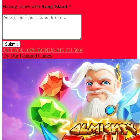
Having issues with
Kong Island
?
Submit
AKTION: 100% BONUS BIS ZU 500€
Try Our Featured Games