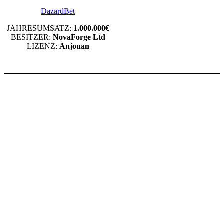
DazardBet
JAHRESUMSATZ:
1.000.000€
BESITZER:
NovaForge Ltd
LIZENZ:
Anjouan