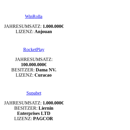
WinRolla
JAHRESUMSATZ:
1.000.000€
LIZENZ:
Anjouan
RocketPlay
JAHRESUMSATZ:
100.000.000€
BESITZER:
Dama NV.
LIZENZ:
Curacao
Supabet
JAHRESUMSATZ:
1.000.000€
BESITZER:
Liernin
Enterprises LTD
LIZENZ:
PAGCOR