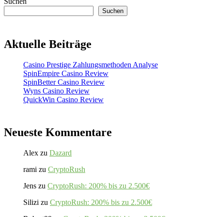
Suchen
Suchen
Aktuelle Beiträge
Casino Prestige Zahlungsmethoden Analyse
SpinEmpire Casino Review
SpinBetter Casino Review
Wyns Casino Review
QuickWin Casino Review
Neueste Kommentare
Alex
zu
Dazard
rami
zu
CryptoRush
Jens
zu
CryptoRush: 200% bis zu 2.500€
Silizi
zu
CryptoRush: 200% bis zu 2.500€