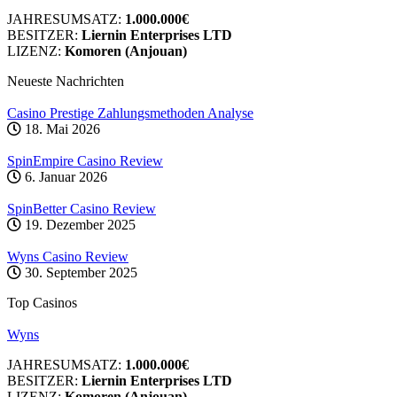
JAHRESUMSATZ:
1.000.000€
BESITZER:
Liernin Enterprises LTD
LIZENZ:
Komoren (Anjouan)
Neueste Nachrichten
Casino Prestige Zahlungsmethoden Analyse
18. Mai 2026
SpinEmpire Casino Review
6. Januar 2026
SpinBetter Casino Review
19. Dezember 2025
Wyns Casino Review
30. September 2025
Top Casinos
Wyns
JAHRESUMSATZ:
1.000.000€
BESITZER:
Liernin Enterprises LTD
LIZENZ:
Komoren (Anjouan)