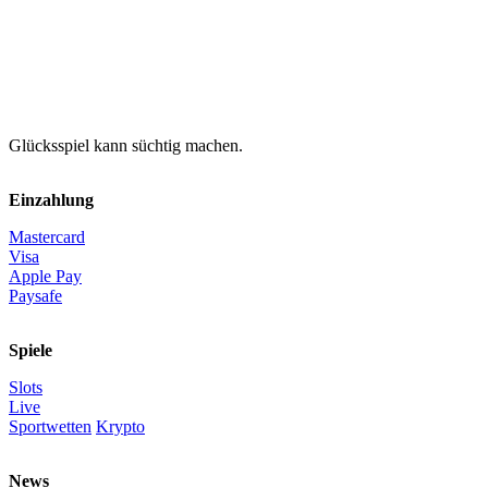
Glücksspiel kann süchtig machen.
Einzahlung
Mastercard
Visa
Apple Pay
Paysafe
Spiele
Slots
Live
Sportwetten
Krypto
News