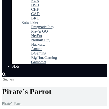
EUR
USD
CHF
CAD
BRL
Entwickler
Pragmatic Play
Play’n GO
NetEnt
Nolimit City
Hacksaw
Amatic
BGaming
BigTimeGaming
Gamomat
Slots
Pirate’s Parrot
Pirate’s Parrot