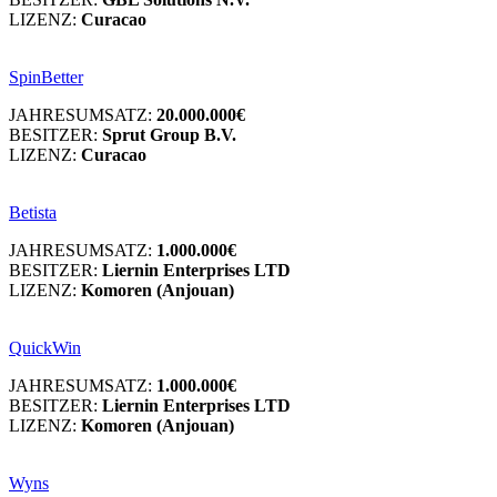
LIZENZ:
Curacao
SpinBetter
JAHRESUMSATZ:
20.000.000€
BESITZER:
Sprut Group B.V.
LIZENZ:
Curacao
Betista
JAHRESUMSATZ:
1.000.000€
BESITZER:
Liernin Enterprises LTD
LIZENZ:
Komoren (Anjouan)
QuickWin
JAHRESUMSATZ:
1.000.000€
BESITZER:
Liernin Enterprises LTD
LIZENZ:
Komoren (Anjouan)
Wyns