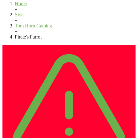
Home
»
Slots
»
Tom Horn Gaming
»
Pirate's Parrot