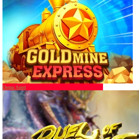
Demo Spiel