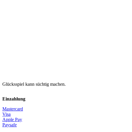
Glücksspiel kann süchtig machen.
Einzahlung
Mastercard
Visa
Apple Pay
Paysafe