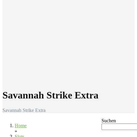
USD
CHF
CAD
BRL
Entwickler
Pragmatic Play
Play’n GO
NetEnt
Nolimit City
Hacksaw
Amatic
BGaming
BigTimeGaming
Gamomat
Slots
Savannah Strike Extra
Savannah Strike Extra
Suchen
Home
»
Slots