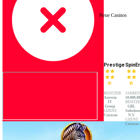
Neue Casinos
Prestige
SpinE
BESITZER:
JAHRES
Aurevia
10.000.0
IT
BESITZE
Group
GBL
LIZENZ:
Solution
Curacao
N.V.
LIZENZ:
Curacao