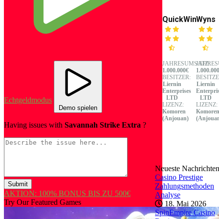
QuickWin
Wyns
JAHRESUMSATZ:
JAHRES
1.000.000€
1.000.00
BESITZER:
BESITZE
Liernin
Liernin
Enterprises
Enterpri
LTD
LTD
Echtgeldmodus
LIZENZ:
LIZENZ:
Demo spielen
Komoren
Komore
(Anjouan)
(Anjoua
Having issues with
Savannah Strike Extra
?
Neueste Nachrichte
Casino Prestige
Submit
Zahlungsmethoden
AKTION: 100% BONUS BIS ZU 500€
Analyse
Try Our Featured Games
18. Mai 2026
SpinEmpire Casino