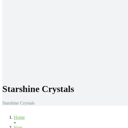
Entw
Slots
Starshine Crystals
Starshine Crystals
Home
»
Slots